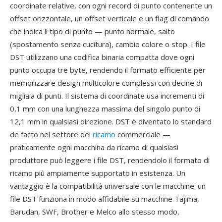
coordinate relative, con ogni record di punto contenente un
offset orizzontale, un offset verticale e un flag di comando
che indica il tipo di punto — punto normale, salto
(spostamento senza cucitura), cambio colore o stop. I file
DST utilizzano una codifica binaria compatta dove ogni
punto occupa tre byte, rendendo il formato efficiente per
memorizzare design multicolore complessi con decine di
migliaia di punti. Il sistema di coordinate usa incrementi di
0,1 mm con una lunghezza massima del singolo punto di
12,1 mm in qualsiasi direzione. DST è diventato lo standard
de facto nel settore del
ricamo
commerciale —
praticamente ogni macchina da ricamo di qualsiasi
produttore può leggere i file DST, rendendolo il formato di
ricamo più ampiamente supportato in esistenza. Un
vantaggio è la compatibilità universale con le macchine: un
file DST funziona in modo affidabile su macchine Tajima,
Barudan, SWF, Brother e Melco allo stesso modo,