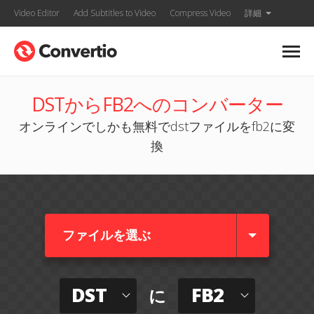
Video Editor
Add Subtitles to Video
Compress Video
詳細
DSTからFB2へのコンバーター
オンラインでしかも無料でdstファイルをfb2に変
換
ファイルを選ぶ
DST
FB2
に