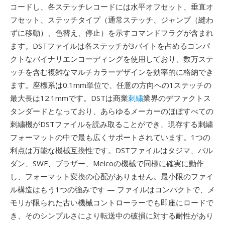
コードし、各ステッチレコードには水平オフセット、垂直オ
フセット、ステッチタイプ（通常ステッチ、ジャンプ（縫わ
ずに移動）、色替え、停止）を示すコマンドフラグが含まれ
ます。DSTファイルは各ステッチが3バイトを占めるコンパ
クトなバイナリエンコーディングを使用しており、数万ステ
ッチを含む複雑なマルチカラーデザインを効率的に格納でき
ます。座標系は0.1mm単位で、任意の方向への1ステッチの
最大長は12.1mmです。DSTは商業
刺繍
業界のデファクトス
タンダードとなっており、あらゆるメーカーのほぼすべての
刺繍機がDSTファイルを読み取ることができ、現存する刺繍
フォーマットの中で最も広くサポートされています。1つの
利点は万能な機械互換性です。DSTファイルはタジマ、バル
ダン、SWF、ブラザー、Melcoの機械で同様に確実に動作
し、フォーマット変換の心配がありません。最小限のファイ
ル構造はもう1つの強みです — ファイルはコンパクトで、メ
モリが限られた古い機械コントローラーでも即座にロードで
き、そのシンプルさにより転送中の破損に対する耐性があり