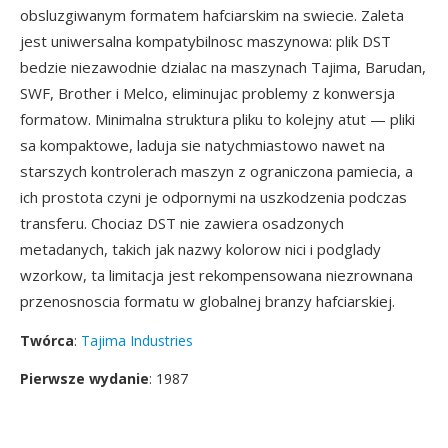
obsluzgiwanym formatem hafciarskim na swiecie. Zaleta
jest uniwersalna kompatybilnosc maszynowa: plik DST
bedzie niezawodnie dzialac na maszynach Tajima, Barudan,
SWF, Brother i Melco, eliminujac problemy z konwersja
formatow. Minimalna struktura pliku to kolejny atut — pliki
sa kompaktowe, laduja sie natychmiastowo nawet na
starszych kontrolerach maszyn z ograniczona pamiecia, a
ich prostota czyni je odpornymi na uszkodzenia podczas
transferu. Chociaz DST nie zawiera osadzonych
metadanych, takich jak nazwy kolorow nici i podglady
wzorkow, ta limitacja jest rekompensowana niezrownana
przenosnoscia formatu w globalnej branzy hafciarskiej.
Twórca
:
Tajima Industries
Pierwsze wydanie
: 1987