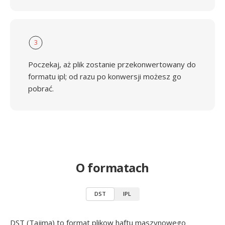
3
Poczekaj, aż plik zostanie przekonwertowany do
formatu ipl; od razu po konwersji możesz go
pobrać.
O formatach
DST
IPL
DST (Tajima) to format plikow haftu maszynowego