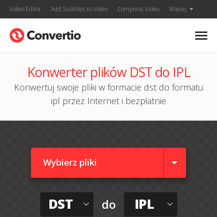
Video Editor
Add Subtitles to Video
Compress Video
Więcej
Konwerter plików DST do IPL
Konwertuj swoje pliki w formacie dst do formatu
ipl przez Internet i bezpłatnie
Wybierz pliki
DST
IPL
do