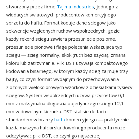
stworzony przez firme
Tajima Industries
, jednego z
wiodacych swiatowych producentow komercyjnego
sprzetu do haftu. Format koduje dane sciegow jako
sekwencje wzglednych ruchow wspolrzednych, gdzie
kazdy rekord sciegu zawiera przesuniecie poziome,
przesuniecie pionowe i flage polecenia wskazujaca typ
sciegu — scieg normalny, skok (ruch bez szycia), zmiana
koloru lub zatrzymanie. Pliki DST uzywaja kompaktowego
kodowania binarnego, w ktorym kazdy scieg zajmuje trzy
bajty, co czyni format wydajnym do przechowywania
zlozonych wielokolorowych wzorkow z dziesiatkami tysiecy
sciegow. System wspolrzednych uzywa przyrostow 0,1
mm z maksymalna dlugoscia pojedynczego sciegu 12,1
mm w dowolnym kierunku. DST stal sie de facto
standardem w branzy
haftu
komercyjnego — praktycznie
kazda maszyna hafciarska dowolnego producenta moze
odczytywac pliki DST, co czyni go najszerzej