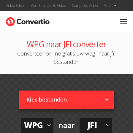
Video Editor
Add Subtitles to Video
Compress Video
Meer
WPG naar JFI converter
Converteer online gratis uw wpg- naar jfi-
bestanden
Kies bestanden
WPG
JFI
naar