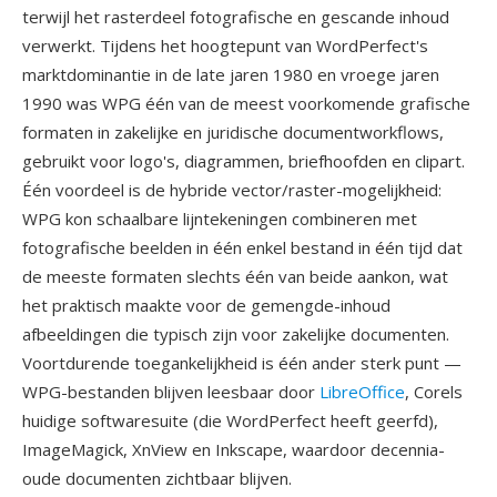
terwijl het rasterdeel fotografische en gescande inhoud
verwerkt. Tijdens het hoogtepunt van WordPerfect's
marktdominantie in de late jaren 1980 en vroege jaren
1990 was WPG één van de meest voorkomende grafische
formaten in zakelijke en juridische documentworkflows,
gebruikt voor logo's, diagrammen, briefhoofden en clipart.
Één voordeel is de hybride vector/raster-mogelijkheid:
WPG kon schaalbare lijntekeningen combineren met
fotografische beelden in één enkel bestand in één tijd dat
de meeste formaten slechts één van beide aankon, wat
het praktisch maakte voor de gemengde-inhoud
afbeeldingen die typisch zijn voor zakelijke documenten.
Voortdurende toegankelijkheid is één ander sterk punt —
WPG-bestanden blijven leesbaar door
LibreOffice
, Corels
huidige softwaresuite (die WordPerfect heeft geerfd),
ImageMagick, XnView en Inkscape, waardoor decennia-
oude documenten zichtbaar blijven.