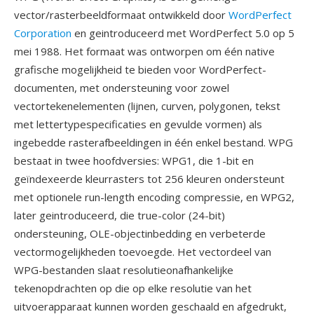
vector/rasterbeeldformaat ontwikkeld door
WordPerfect
Corporation
en geintroduceerd met WordPerfect 5.0 op 5
mei 1988. Het formaat was ontworpen om één native
grafische mogelijkheid te bieden voor WordPerfect-
documenten, met ondersteuning voor zowel
vectortekenelementen (lijnen, curven, polygonen, tekst
met lettertypespecificaties en gevulde vormen) als
ingebedde rasterafbeeldingen in één enkel bestand. WPG
bestaat in twee hoofdversies: WPG1, die 1-bit en
geïndexeerde kleurrasters tot 256 kleuren ondersteunt
met optionele run-length encoding compressie, en WPG2,
later geintroduceerd, die true-color (24-bit)
ondersteuning, OLE-objectinbedding en verbeterde
vectormogelijkheden toevoegde. Het vectordeel van
WPG-bestanden slaat resolutieonafhankelijke
tekenopdrachten op die op elke resolutie van het
uitvoerapparaat kunnen worden geschaald en afgedrukt,