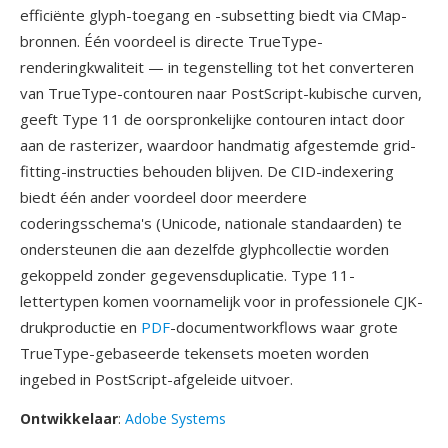
efficiënte glyph-toegang en -subsetting biedt via CMap-
bronnen. Één voordeel is directe TrueType-
renderingkwaliteit — in tegenstelling tot het converteren
van TrueType-contouren naar PostScript-kubische curven,
geeft Type 11 de oorspronkelijke contouren intact door
aan de rasterizer, waardoor handmatig afgestemde grid-
fitting-instructies behouden blijven. De CID-indexering
biedt één ander voordeel door meerdere
coderingsschema's (Unicode, nationale standaarden) te
ondersteunen die aan dezelfde glyphcollectie worden
gekoppeld zonder gegevensduplicatie. Type 11-
lettertypen komen voornamelijk voor in professionele CJK-
drukproductie en
PDF
-documentworkflows waar grote
TrueType-gebaseerde tekensets moeten worden
ingebed in PostScript-afgeleide uitvoer.
Ontwikkelaar
:
Adobe Systems