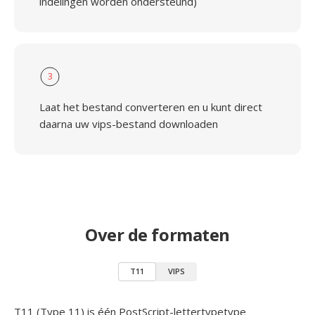
indelingen worden ondersteund)
3
Laat het bestand converteren en u kunt direct
daarna uw vips-bestand downloaden
Over de formaten
T11
VIPS
T11 (Type 11) is één PostScript-lettertypetype