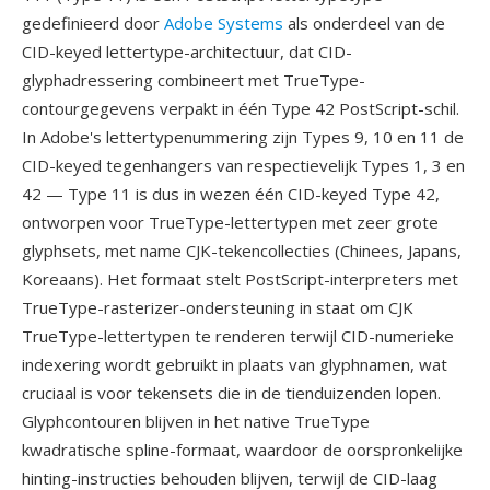
gedefinieerd door
Adobe Systems
als onderdeel van de
CID-keyed lettertype-architectuur, dat CID-
glyphadressering combineert met TrueType-
contourgegevens verpakt in één Type 42 PostScript-schil.
In Adobe's lettertypenummering zijn Types 9, 10 en 11 de
CID-keyed tegenhangers van respectievelijk Types 1, 3 en
42 — Type 11 is dus in wezen één CID-keyed Type 42,
ontworpen voor TrueType-lettertypen met zeer grote
glyphsets, met name CJK-tekencollecties (Chinees, Japans,
Koreaans). Het formaat stelt PostScript-interpreters met
TrueType-rasterizer-ondersteuning in staat om CJK
TrueType-lettertypen te renderen terwijl CID-numerieke
indexering wordt gebruikt in plaats van glyphnamen, wat
cruciaal is voor tekensets die in de tienduizenden lopen.
Glyphcontouren blijven in het native TrueType
kwadratische spline-formaat, waardoor de oorspronkelijke
hinting-instructies behouden blijven, terwijl de CID-laag