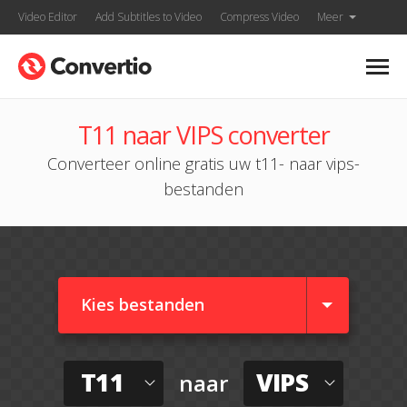
Video Editor
Add Subtitles to Video
Compress Video
Meer
T11 naar VIPS converter
Converteer online gratis uw t11- naar vips-
bestanden
Kies bestanden
T11
VIPS
naar