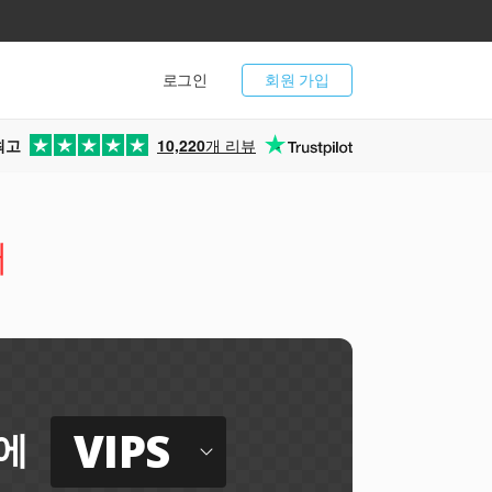
로그인
회원 가입
최고
10,220
개 리뷰
터
VIPS
에