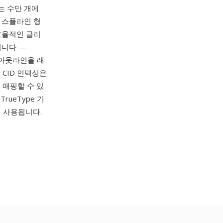
이는 수만 개에
차 스플라인 형
 효율적인 글리
입니다 —
래 아웃라인을 래
CID 인덱싱은
 매핑할 수 있
rueType 기
 사용됩니다.