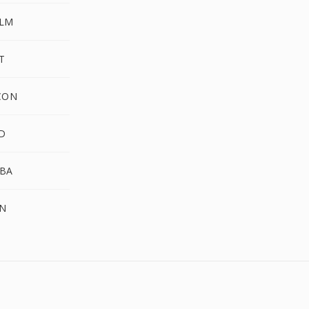
ALM
T
CON
D
BA
N