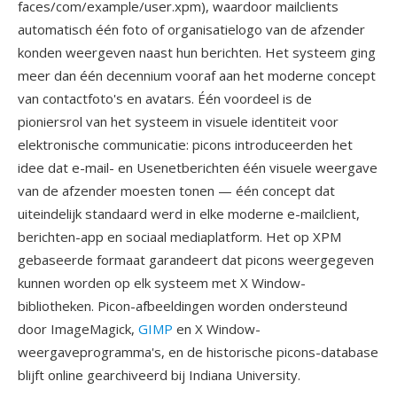
faces/com/example/user.xpm), waardoor mailclients
automatisch één foto of organisatielogo van de afzender
konden weergeven naast hun berichten. Het systeem ging
meer dan één decennium vooraf aan het moderne concept
van contactfoto's en avatars. Één voordeel is de
pioniersrol van het systeem in visuele identiteit voor
elektronische communicatie: picons introduceerden het
idee dat e-mail- en Usenetberichten één visuele weergave
van de afzender moesten tonen — één concept dat
uiteindelijk standaard werd in elke moderne e-mailclient,
berichten-app en sociaal mediaplatform. Het op XPM
gebaseerde formaat garandeert dat picons weergegeven
kunnen worden op elk systeem met X Window-
bibliotheken. Picon-afbeeldingen worden ondersteund
door ImageMagick,
GIMP
en X Window-
weergaveprogramma's, en de historische picons-database
blijft online gearchiveerd bij Indiana University.