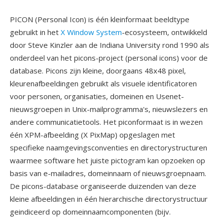
PICON (Personal Icon) is één kleinformaat beeldtype
gebruikt in het
X Window System
-ecosysteem, ontwikkeld
door Steve Kinzler aan de Indiana University rond 1990 als
onderdeel van het picons-project (personal icons) voor de
database. Picons zijn kleine, doorgaans 48x48 pixel,
kleurenafbeeldingen gebruikt als visuele identificatoren
voor personen, organisaties, domeinen en Usenet-
nieuwsgroepen in Unix-mailprogramma's, nieuwslezers en
andere communicatietools. Het piconformaat is in wezen
één XPM-afbeelding (X PixMap) opgeslagen met
specifieke naamgevingsconventies en directorystructuren
waarmee software het juiste pictogram kan opzoeken op
basis van e-mailadres, domeinnaam of nieuwsgroepnaam.
De picons-database organiseerde duizenden van deze
kleine afbeeldingen in één hierarchische directorystructuur
geindiceerd op domeinnaamcomponenten (bijv.