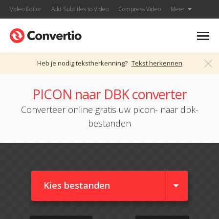
Video Editor
Add Subtitles to Video
Compress Video
Meer
Heb je nodig tekstherkenning?
Tekst herkennen
PICON naar DBK converter
Converteer online gratis uw picon- naar dbk-
bestanden
Kies bestanden