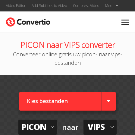
Video Editor
Add Subtitles to Video
Compress Video
Meer
PICON naar VIPS converter
Converteer online gratis uw picon- naar vips-
bestanden
Kies bestanden
PICON
VIPS
naar