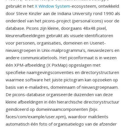
gebruikt in het
X Window System
-ecosysteem, ontwikkeld
door Steve Kinzler aan de Indiana University rond 1990 als
onderdeel van het picons-project (personal icons) voor de
database. Picons zijn kleine, doorgaans 48x48 pixel,
kleurenafbeeldingen gebruikt als visuele identificatoren
voor personen, organisaties, domeinen en Usenet-
nieuwsgroepen in Unix-mailprogramma's, nieuwslezers en
andere communicatietools. Het piconformaat is in wezen
één XPM-afbeelding (X PixMap) opgeslagen met
specifieke naamgevingsconventies en directorystructuren
waarmee software het juiste pictogram kan opzoeken op
basis van e-mailadres, domeinnaam of nieuwsgroepnaam.
De picons-database organiseerde duizenden van deze
kleine afbeeldingen in één hierarchische directorystructuur
geindiceerd op domeinnaamcomponenten (bijv.
faces/com/example/user.xpm), waardoor mailclients
automatisch één foto of organisatielogo van de afzender