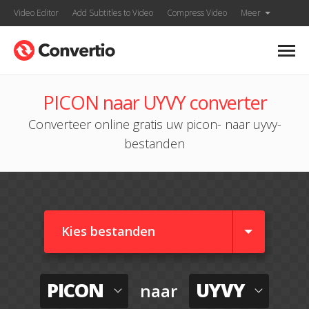
Video Editor
Add Subtitles to Video
Compress Video
Meer
PICON naar UYVY converter
Converteer online gratis uw picon- naar uyvy-
bestanden
Kies bestanden
PICON
UYVY
naar