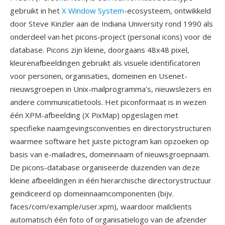
gebruikt in het
X Window System
-ecosysteem, ontwikkeld
door Steve Kinzler aan de Indiana University rond 1990 als
onderdeel van het picons-project (personal icons) voor de
database. Picons zijn kleine, doorgaans 48x48 pixel,
kleurenafbeeldingen gebruikt als visuele identificatoren
voor personen, organisaties, domeinen en Usenet-
nieuwsgroepen in Unix-mailprogramma's, nieuwslezers en
andere communicatietools. Het piconformaat is in wezen
één XPM-afbeelding (X PixMap) opgeslagen met
specifieke naamgevingsconventies en directorystructuren
waarmee software het juiste pictogram kan opzoeken op
basis van e-mailadres, domeinnaam of nieuwsgroepnaam.
De picons-database organiseerde duizenden van deze
kleine afbeeldingen in één hierarchische directorystructuur
geindiceerd op domeinnaamcomponenten (bijv.
faces/com/example/user.xpm), waardoor mailclients
automatisch één foto of organisatielogo van de afzender