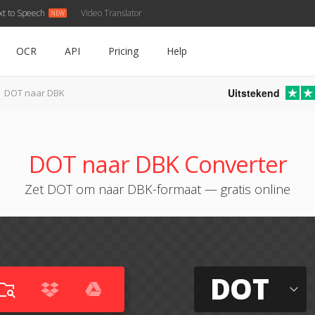
xt to Speech
Video Translator
OCR
API
Pricing
Help
Uitstekend
DOT naar DBK
DOT naar DBK Converter
Zet DOT om naar DBK-formaat — gratis online
DOT