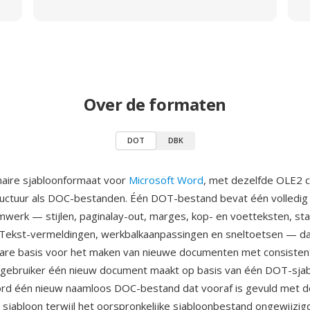
Over de formaten
DOT
DBK
naire sjabloonformaat voor
Microsoft Word
, met dezelfde OLE2
uctuur als DOC-bestanden. Één DOT-bestand bevat één volledig
erk — stijlen, paginalay-out, marges, kop- en voetteksten, st
Tekst-vermeldingen, werkbalkaanpassingen en sneltoetsen — dat
bare basis voor het maken van nieuwe documenten met consiste
gebruiker één nieuw document maakt op basis van één DOT-sjab
rd één nieuw naamloos DOC-bestand dat vooraf is gevuld met d
t sjabloon terwijl het oorspronkelijke sjabloonbestand ongewijzigd 