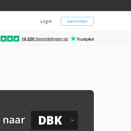
Log in
Aanmelden
10,220
beoordelingen op
DBK
naar