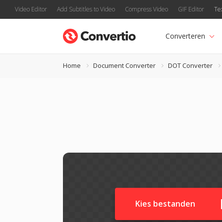
Video Editor
Add Subtitles to Video
Compress Video
GIF Editor
Te
Converteren
Home
Document Converter
DOT Converter
Kies bestanden