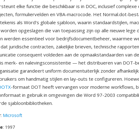
steunt elke functie die beschikbaar is in DOC, inclusief complexe
jecten, formuliervelden en VBA-macrocode. Het Normal.dot-best
tekenis als Word's globale sjabloon, waarin standaardstijlen, mac
worden opgeslagen die van toepassing zijn op alle nieuwe lege
n werden essentieel voor bedrijfsdocumentbeheer, waarmee w
at juridische contracten, zakelijke brieven, technische rapporte
unicatie consequent voldeden aan de opmaakstandaarden van de 
is merk- en nalevingsconsistentie — het distribueren van DOT-
anisatie garandeert uniform documentuiterlijk zonder afhankelijk 
ebruikers om handmatig stijlen en lay-outs te configureren. Hoew
DOTX
-formaat DOT heeft vervangen voor moderne workflows, bli
oonformaat in gebruik in omgevingen die Word 97-2003 compatibili
rde sjabloonbibliotheken.
r
:
Microsoft
se
: 1997