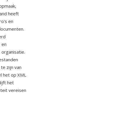
 opmaak,
and heeft
ro's en
 documenten.
erd
n en
organisatie.
bestanden
te zijn van
el het op XML
jft het
teit vereisen