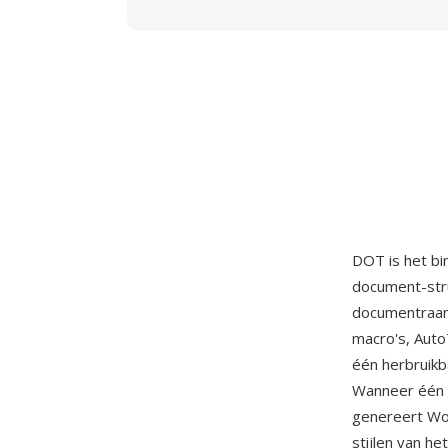
DOT is het bi
document-str
documentraamw
macro's, Auto
één herbruik
Wanneer één 
genereert Wo
stijlen van he