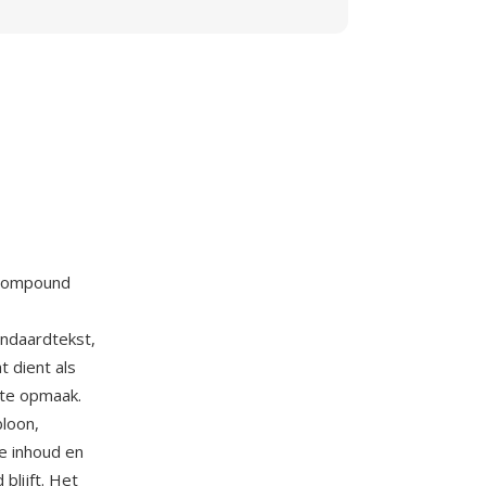
 compound
andaardtekst,
 dient als
nte opmaak.
loon,
e inhoud en
blijft. Het