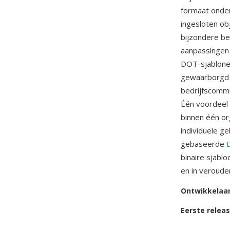
formaat onder
ingesloten ob
bijzondere be
aanpassingen 
DOT-sjablone
gewaarborgd d
bedrijfscomm
Één voordeel 
binnen één org
individuele g
gebaseerde
binaire sjabl
en in veroude
Ontwikkelaa
Eerste relea