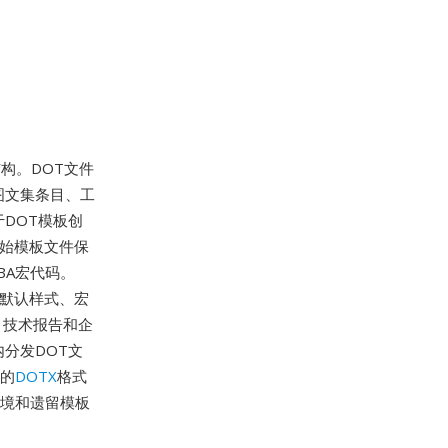
结构。DOT文件
图文集条目、工
DOT模板创
原始模板文件保
BA宏代码。
档的默认样式、宏
、技术报告和企
分发DOT文
L的
DOTX
格式
环境和遗留模板