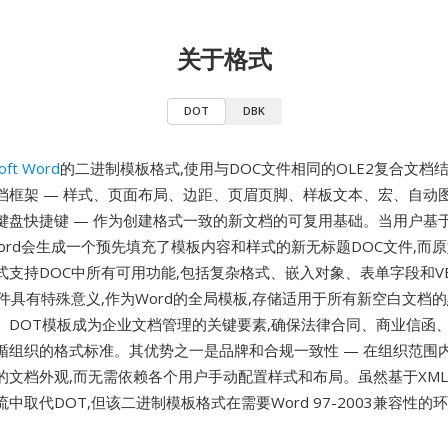
关于格式
DOT
DBK
oft Word
的二进制模板格式,使用与DOC文件相同的OLE2复合文档
档框架 — 样式、页面布局、边距、页眉页脚、样板文本、宏、自动
键盘快捷键 — 作为创建格式一致的新文档的可复用基础。当用户基于
Word会生成一个预先填充了模板内容和样式的新无标题DOC文件,而
式支持DOC中所有可用功能,包括复杂格式、嵌入对象、表单字段和V
dot文件具有特殊意义,作为Word的全局模板,存储适用于所有新空白文
。DOT模板成为企业文档管理的关键要素,确保法律合同、商业信函
循组织的格式标准。其优势之一是品牌和合规一致性 — 在组织范围内
的文档外观,而无需依赖各个用户手动配置样式和布局。虽然基于XM
中取代DOT,但该二进制模板格式在需要Word 97-2003兼容性的
。