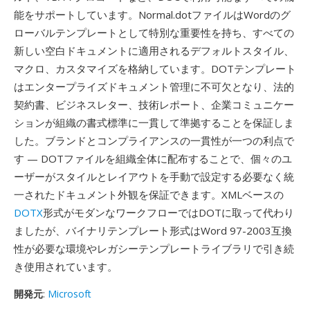
能をサポートしています。Normal.dotファイルはWordのグ
ローバルテンプレートとして特別な重要性を持ち、すべての
新しい空白ドキュメントに適用されるデフォルトスタイル、
マクロ、カスタマイズを格納しています。DOTテンプレート
はエンタープライズドキュメント管理に不可欠となり、法的
契約書、ビジネスレター、技術レポート、企業コミュニケー
ションが組織の書式標準に一貫して準拠することを保証しま
した。ブランドとコンプライアンスの一貫性が一つの利点で
す — DOTファイルを組織全体に配布することで、個々のユ
ーザーがスタイルとレイアウトを手動で設定する必要なく統
一されたドキュメント外観を保証できます。XMLベースの
DOTX
形式がモダンなワークフローではDOTに取って代わり
ましたが、バイナリテンプレート形式はWord 97-2003互換
性が必要な環境やレガシーテンプレートライブラリで引き続
き使用されています。
開発元
:
Microsoft