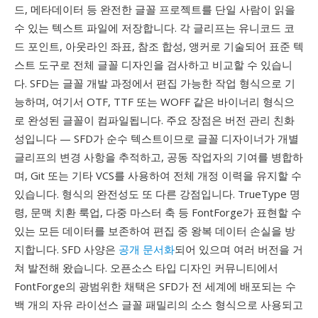
드, 메타데이터 등 완전한 글꼴 프로젝트를 단일 사람이 읽을
수 있는 텍스트 파일에 저장합니다. 각 글리프는 유니코드 코
드 포인트, 아웃라인 좌표, 참조 합성, 앵커로 기술되어 표준 텍
스트 도구로 전체 글꼴 디자인을 검사하고 비교할 수 있습니
다. SFD는 글꼴 개발 과정에서 편집 가능한 작업 형식으로 기
능하며, 여기서 OTF, TTF 또는 WOFF 같은 바이너리 형식으
로 완성된 글꼴이 컴파일됩니다. 주요 장점은 버전 관리 친화
성입니다 — SFD가 순수 텍스트이므로 글꼴 디자이너가 개별
글리프의 변경 사항을 추적하고, 공동 작업자의 기여를 병합하
며, Git 또는 기타 VCS를 사용하여 전체 개정 이력을 유지할 수
있습니다. 형식의 완전성도 또 다른 강점입니다. TrueType 명
령, 문맥 치환 룩업, 다중 마스터 축 등 FontForge가 표현할 수
있는 모든 데이터를 보존하여 편집 중 왕복 데이터 손실을 방
지합니다. SFD 사양은
공개 문서화
되어 있으며 여러 버전을 거
쳐 발전해 왔습니다. 오픈소스 타입 디자인 커뮤니티에서
FontForge의 광범위한 채택은 SFD가 전 세계에 배포되는 수
백 개의 자유 라이선스 글꼴 패밀리의 소스 형식으로 사용되고