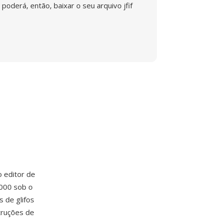
poderá, então, baixar o seu arquivo jfif
 o editor de
2000 sob o
 de glifos
struções de