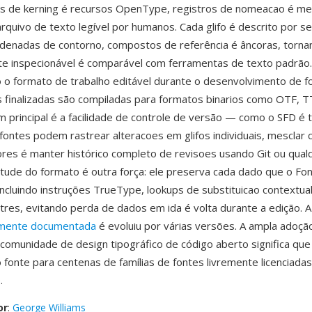
elas de kerning é recursos OpenType, registros de nomeacao é 
rquivo de texto legível por humanos. Cada glifo é descrito por s
denadas de contorno, compostos de referência é âncoras, torna
te inspecionável é comparável com ferramentas de texto padrão
 o formato de trabalho editável durante o desenvolvimento de fo
s finalizadas são compiladas para formatos binarios como OTF, 
principal é a facilidade de controle de versão — como o SFD é 
fontes podem rastrear alteracoes em glifos individuais, mesclar 
res é manter histórico completo de revisoes usando Git ou qual
tude do formato é outra força: ele preserva cada dado que o F
incluindo instruções TrueType, lookups de substituicao contextua
tres, evitando perda de dados em ida é volta durante a edição. A
amente documentada
é evoluiu por várias versões. A ampla adoçã
comunidade de design tipográfico de código aberto significa qu
fonte para centenas de famílias de fontes livremente licenciadas
.
or
:
George Williams