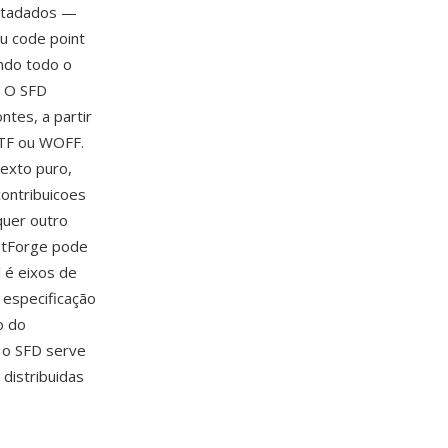
metadados —
eu code point
ndo todo o
. O SFD
ntes, a partir
TTF ou WOFF.
texto puro,
contribuicoes
quer outro
ontForge pode
l é eixos de
 especificação
o do
e o SFD serve
 distribuidas