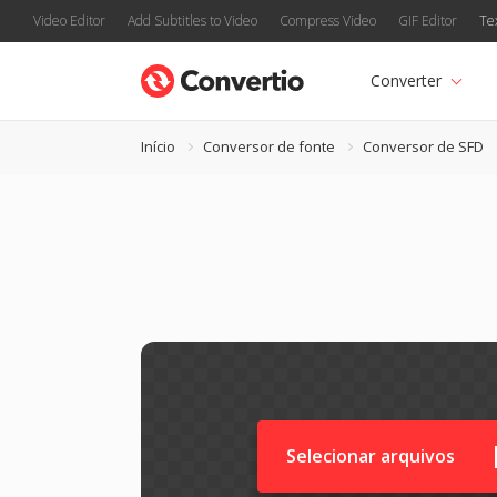
Video Editor
Add Subtitles to Video
Compress Video
GIF Editor
Te
Converter
Início
Conversor de fonte
Conversor de SFD
Selecionar arquivos