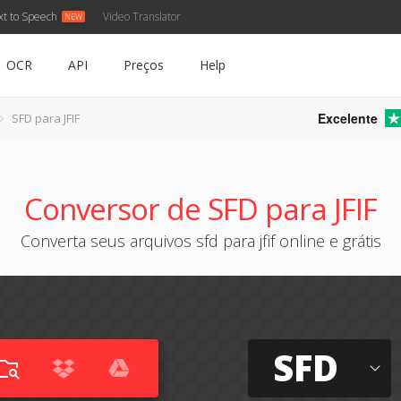
xt to Speech
Video Translator
OCR
API
Preços
Help
Excelente
SFD para JFIF
Conversor de SFD para JFIF
Converta seus arquivos sfd para jfif online e grátis
SFD