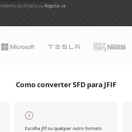
 máximo do ficheiro ou
Registar-se
Como converter SFD para JFIF
2
Escolha jfif ou qualquer outro formato