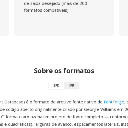
de saída desejado (mais de 200
formatos compatíveis)
Sobre os formatos
SFD
JFIF
nt Database) é o formato de arquivo fonte nativo do
FontForge
,
é de código aberto originalmente criado por George Williams em 
. O formato armazena um projeto de fonte completo — contornos
cas é quadráticas), larguras de avanco, espacamentos laterais, in