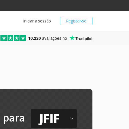
Iniciar a sessão
Registar-se
10,220
avaliações no
JFIF
para