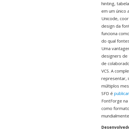
hinting, tab
em um único a
Unicode, coor
design da fon
funciona como
do qual fonte
Uma vantagem 
designers de 
de colaborado
VCS. A comple
representar, 
múltiplos mes
SFD é
public
FontForge na 
como formato 
mundialmente
Desenvolved