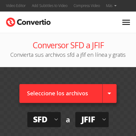
Video Editor
Add Subtitles to Video
Compress Video
Más
Conversor SFD a JFIF
Convierta sus archivos sfd a jfif en línea y gratis
Seleccione los archivos
SFD
JFIF
a