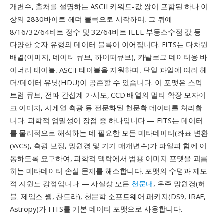
개변수, 출처를 설명하는 ASCII 키워드-값 쌍이 포함된 하나 이
상의 2880바이트 헤더 블록으로 시작하며, 그 뒤에
8/16/32/64비트 정수 및 32/64비트 IEEE 부동소수점 값 등
다양한 숫자 유형의 데이터 블록이 이어집니다. FITS는 다차원
배열(이미지, 데이터 큐브, 하이퍼큐브), 카탈로그 데이터용 바
이너리 테이블, ASCII 테이블을 지원하며, 단일 파일에 여러 헤
더/데이터 유닛(HDU)이 공존할 수 있습니다. 이 포맷은 스펙
트럼 큐브, 전파 간섭계 가시도, CCD 배열의 멀티 확장 모자이
크 이미지, 시계열 측광 등 전문화된 천문학 데이터를 처리합
니다. 과학적 엄밀성이 장점 중 하나입니다 — FITS는 데이터
를 물리적으로 해석하는 데 필요한 모든 메타데이터(좌표 변환
(WCS), 측광 보정, 망원경 및 기기 매개변수)가 파일과 함께 이
동하도록 요구하여, 과학적 맥락에서 범용 이미지 포맷을 괴롭
히는 메타데이터 손실 문제를 해소합니다. 포맷의 수명과 제도
적 지원도 강점입니다 — 사실상 모든
천문대
, 우주 망원경(허
블, 제임스 웹, 찬드라), 천문학 소프트웨어 패키지(DS9, IRAF,
Astropy)가 FITS를 기본 데이터 포맷으로 사용합니다.