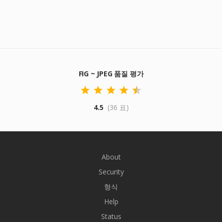
FIG ~ JPEG 품질 평가
4.5
(36 표)
About
Security
형식
Help
Status