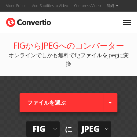
Video Editor
Add Subtitles to Video
Compress Video
詳細
FIGからJPEGへのコンバーター
オンラインでしかも無料でfigファイルをjpegに変
換
ファイルを選ぶ
FIG
JPEG
に