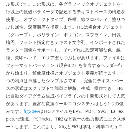
ル形式です。この形式は、各グラフィックオブジェクトを1
行以上の数値パラメータで記述するテキストベースの構造を
使用し、オブジェクトタイプ、座標、線プロパティ、塗りつ
ぶし属性、深度順序を指定します。FIGは複合オブジェクト
（グループ）、ポリライン、ポリゴン、スプライン、円弧、
楕円、フォント指定付きテキスト文字列、インポートされた
ラスター画像をサポートし、それぞれに設定可能な色、線
種、矢印ヘッド、エリア塗りつぶしがあります。ファイルは
フォーマットバージョン（現在3.2）を宣言するヘッダー行
から始まり、解像度仕様とオブジェクト定義が続きます。1
つの利点は卓越したシンプルさです — 完全にテキストベー
スの形式はスクリプトで簡単に解析、生成、操作でき、FIG
は自動ダイアグラム生成パイプラインの中間形式として人気
があります。豊富な変換ツールエコシステムはもう1つの強
みです。
fig2dev
はFIGファイルをEPS、PDF、SVG、LaTeX
picture環境、PSTricks、TikZなど数十の出力形式にエクスポ
ートします。これにより、XfigとFIGは学術・科学コミュニ