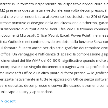
trate in un formato indipendente dal dispositivo riproducibile a q
WMZ preserva questa natura vettoriale: una volta decompresso, il 
rd che viene renderizzato attraverso il sottosistema GDI di W
 stesse primitive di disegno della visualizzazione a schermo, gara
rsi dispositivi di output e risoluzioni. I file WMZ si trovano comu
ei documenti Microsoft Office (Word, Excel, PowerPoint), nei mes
 da Outlook e nei contenuti web prodotti dalla funzione Salva c
 Il formato è usato anche per clip art e grafiche dei template distr
di Office. Un vantaggio è l'efficienza di spazio: la compressione gzi
e dimensioni dei file WMF del 60-80%, significativo quando molte 
 incorporate in un singolo documento o pagina web. La profonda 
ema Microsoft Office è un altro punto di forza pratico — le grafi
rizzate nativamente in tutte le applicazioni Office senza softwar
sere estratte, decompresse e convertite usando strumenti com
Inkscape e utility gzip standard.
:
Microsoft