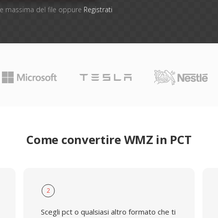
one massima del file oppure
Registrati
Come convertire WMZ in PCT
2
Scegli pct o qualsiasi altro formato che ti