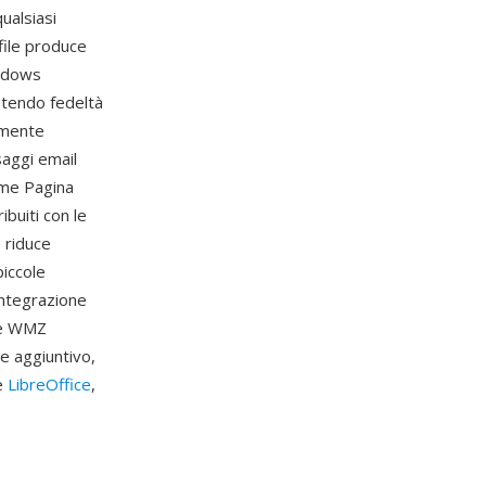
ualsiasi
file produce
indows
ntendo fedeltà
nemente
saggi email
ome Pagina
ibuiti con le
p riduce
piccole
integrazione
che WMZ
e aggiuntivo,
e
LibreOffice
,