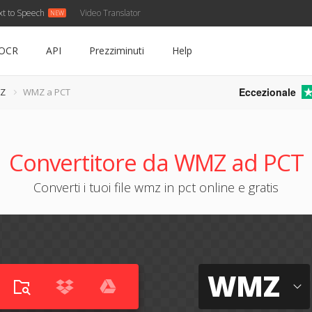
xt to Speech
Video Translator
OCR
API
Prezziminuti
Help
Eccezionale
MZ
WMZ a PCT
Convertitore da WMZ ad PCT
Converti i tuoi file wmz in pct online e gratis
WMZ