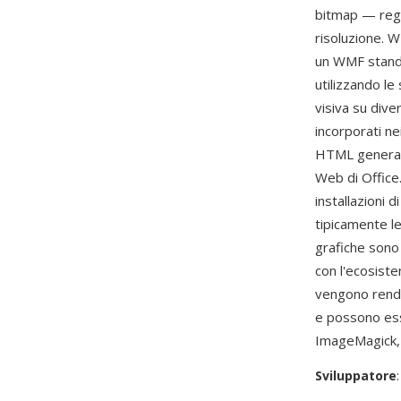
bitmap — regis
risoluzione. 
un WMF standa
utilizzando le
visiva su dive
incorporati n
HTML generati
Web di Office.
installazioni 
tipicamente l
grafiche sono
con l'ecosist
vengono rende
e possono es
ImageMagick, 
Sviluppatore