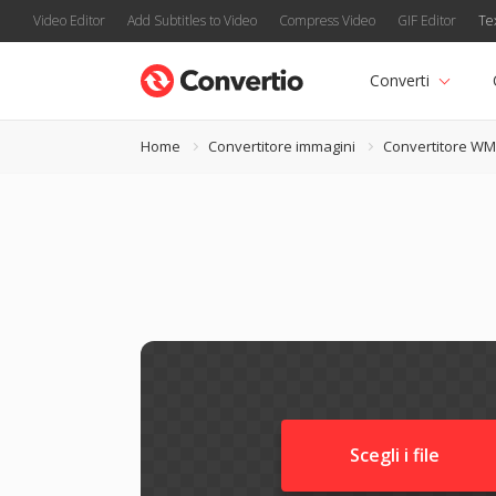
Video Editor
Add Subtitles to Video
Compress Video
GIF Editor
Te
Converti
Home
Convertitore immagini
Convertitore W
Scegli i file