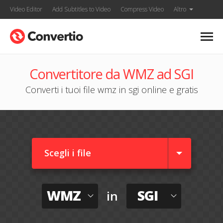
Video Editor
Add Subtitles to Video
Compress Video
Altro
Convertitore da WMZ ad SGI
Converti i tuoi file wmz in sgi online e gratis
Scegli i file
WMZ
SGI
in