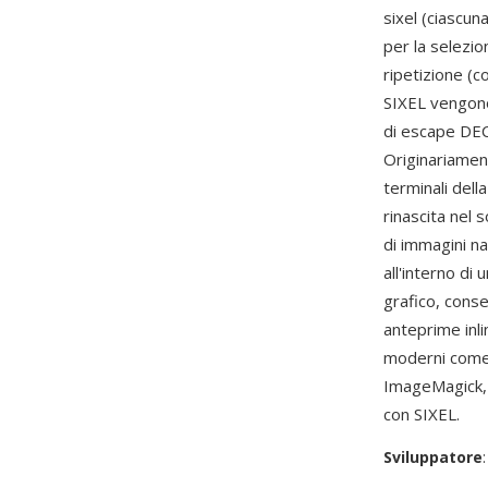
sixel (ciascun
per la selezio
ripetizione (c
SIXEL vengono
di escape DEC,
Originariamen
terminali del
rinascita nel 
di immagini n
all'interno di
grafico, conse
anteprime inli
moderni com
ImageMagick, l
con SIXEL.
Sviluppatore