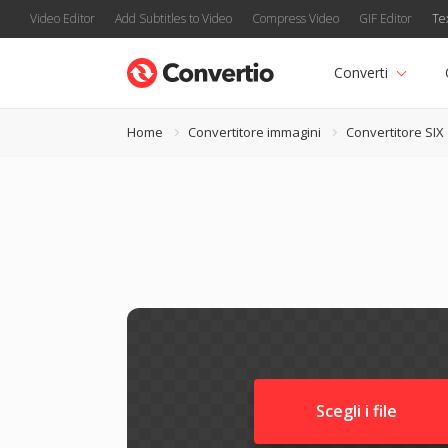
Video Editor
Add Subtitles to Video
Compress Video
GIF Editor
Te
Converti
Home
Convertitore immagini
Convertitore SIX
Scegli i file