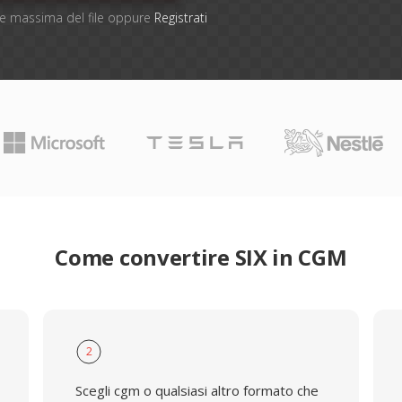
one massima del file oppure
Registrati
Come convertire SIX in CGM
2
Scegli cgm o qualsiasi altro formato che