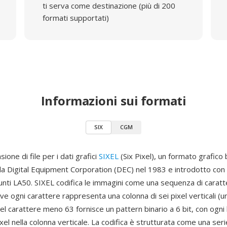
ti serva come destinazione (più di 200
formati supportati)
Informazioni sui formati
SIX
CGM
ione di file per i dati grafici
SIXEL
(Six Pixel), un formato grafico
lla Digital Equipment Corporation (DEC) nel 1983 e introdotto con
unti LA50. SIXEL codifica le immagini come una sequenza di caratt
ve ogni carattere rappresenta una colonna di sei pixel verticali (un 
el carattere meno 63 fornisce un pattern binario a 6 bit, con ogni 
ixel nella colonna verticale. La codifica è strutturata come una seri