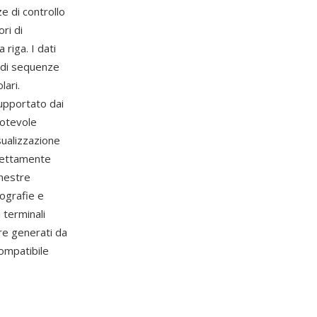
e di controllo
ri di
 riga. I dati
d di sequenze
lari.
upportato dai
notevole
sualizzazione
irettamente
inestre
tografie e
 terminali
re generati da
compatibile