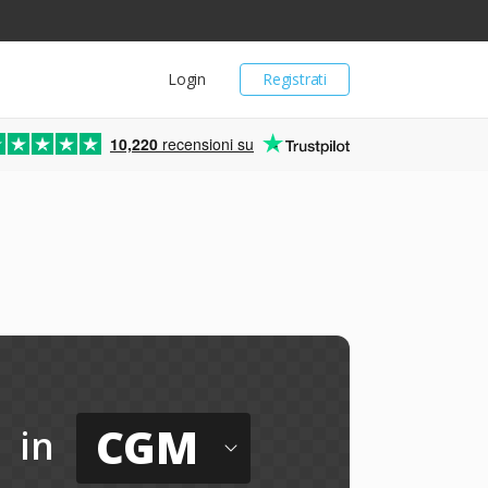
Login
Registrati
10,220
recensioni su
CGM
in