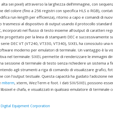
a alta sei pixel) attraverso la larghezza dell'immagine, con sequenz
ne del colore (fino a 256 registri con specifica HLS o RGB), contato
odifica run-length per efficienza), ritorno a capo e comandi di nuova
 trasmessi al dispositivo di output usando il protocollo standar
 incorporati nel flusso di testo insieme all'output di caratteri rego
te progettato per la linea di stampanti DEC e successivamente s
la serie DEC VT (VT240, VT330, VT340), SIXEL ha conosciuto una 
software moderno per emulatori di terminale. Un vantaggio è la vi
ativa nel terminale: SIXEL permette di renderizzare le immagini d
 una sessione di terminale di testo senza richiedere un sistema a f
ntendo agli strumenti a riga di comando di visualizzare grafici, fo
ne con l'output testuale. Questa capacità ha guidato l'adozione nei
e
mlterm
, xterm, WezTerm e foot. I dati SIX/SIXEL possono esse
ibsixel e chafa, e visualizzati in qualsiasi emulatore di terminale 
:
Digital Equipment Corporation