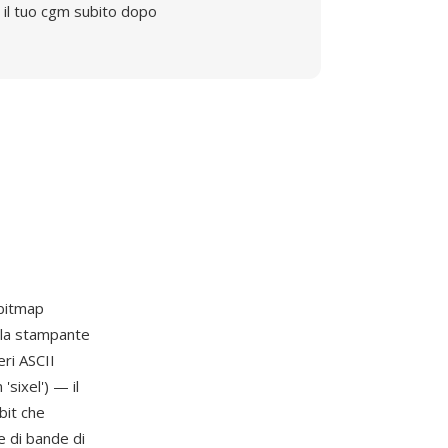
il tuo cgm subito dopo
 bitmap
 la stampante
eri ASCII
'sixel') — il
bit che
e di bande di