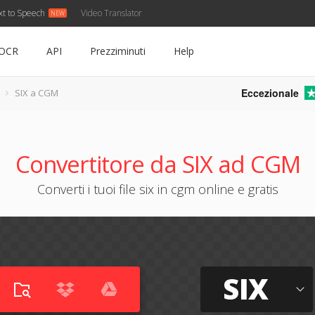
xt to Speech
Video Translator
OCR
API
Prezziminuti
Help
Eccezionale
SIX a CGM
Convertitore da SIX ad CGM
Converti i tuoi file six in cgm online e gratis
SIX