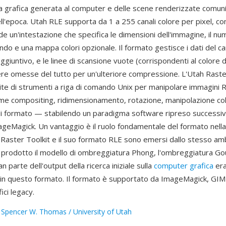
a grafica generata al computer e delle scene renderizzate comuni 
ll'epoca. Utah RLE supporta da 1 a 255 canali colore per pixel, con
ude un'intestazione che specifica le dimensioni dell'immagine, il num
fondo e una mappa colori opzionale. Il formato gestisce i dati del ca
giuntivo, e le linee di scansione vuote (corrispondenti al colore 
e omesse del tutto per un'ulteriore compressione. L'Utah Raste
uite di strumenti a riga di comando Unix per manipolare immagini
me compositing, ridimensionamento, rotazione, manipolazione co
i formato — stabilendo un paradigma software ripreso success
eMagick. Un vantaggio è il ruolo fondamentale del formato nell
h Raster Toolkit e il suo formato RLE sono emersi dallo stesso am
a prodotto il modello di ombreggiatura Phong, l'ombreggiatura Go
n parte dell'output della ricerca iniziale sulla
computer grafica
er
n questo formato. Il formato è supportato da ImageMagick, GIM
ici legacy.
:
Spencer W. Thomas / University of Utah