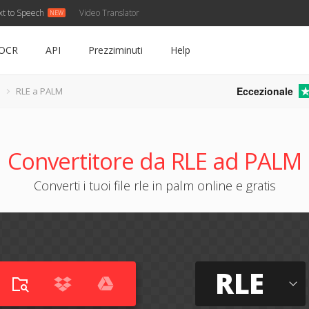
xt to Speech
Video Translator
OCR
API
Prezziminuti
Help
Eccezionale
RLE a PALM
Convertitore da RLE ad PALM
Converti i tuoi file rle in palm online e gratis
RLE