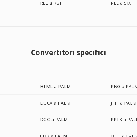
RLE a RGF
RLE a SIX
Convertitori specifici
HTML a PALM
PNG a PAL
DOCX a PALM
JFIF a PALM
DOC a PALM
PPTX a PA
CDR a PALM
ODT a PAL