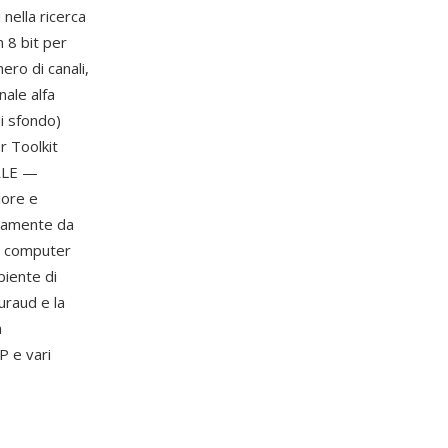
nella ricerca
 8 bit per
ero di canali,
nale alfa
di sfondo)
r Toolkit
 RLE —
lore e
ivamente da
a computer
biente di
uraud e la
a
P e vari