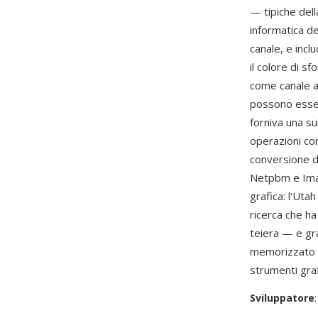
— tipiche dell
informatica de
canale, e incl
il colore di s
come canale ag
possono esser
forniva una s
operazioni co
conversione d
Netpbm e Imag
grafica: l'Uta
ricerca che h
teiera — e gra
memorizzato i
strumenti graf
Sviluppatore