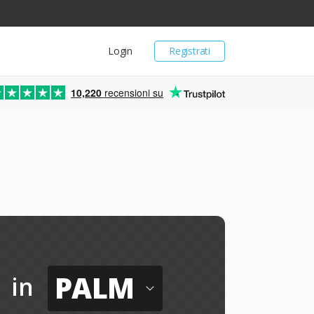
Login
Registrati
10,220
recensioni su
PALM
in