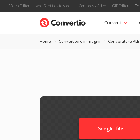
Video Editor
Add Subtitles to Video
Compress Video
GIF Editor
Te
Converti
Home
Convertitore immagini
Convertitore RLE
Scegli i file