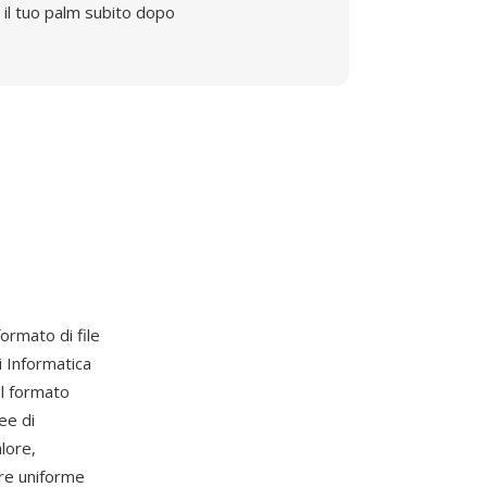
il tuo palm subito dopo
formato di file
 Informatica
Il formato
ee di
lore,
re uniforme