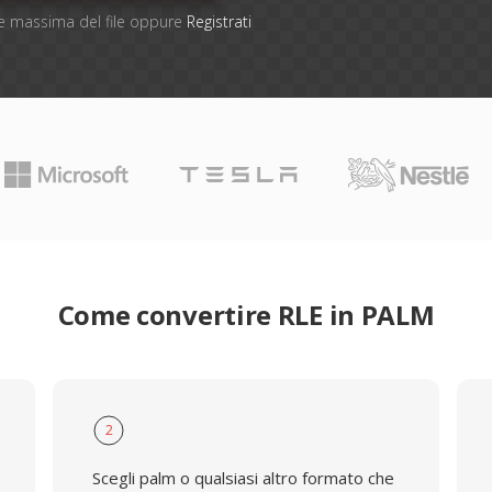
one massima del file oppure
Registrati
Come convertire RLE in PALM
2
Scegli palm o qualsiasi altro formato che