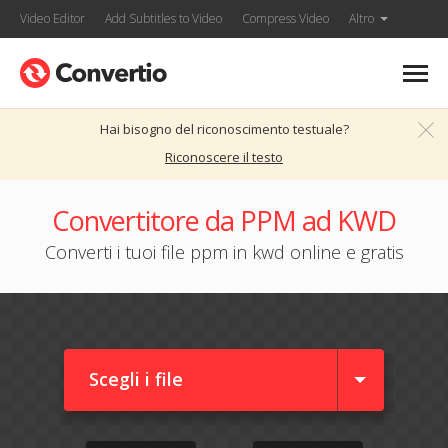
Video Editor
Add Subtitles to Video
Compress Video
Altro
Hai bisogno del riconoscimento testuale?
Riconoscere il testo
Convertitore da PPM ad KWD
Converti i tuoi file ppm in kwd online e gratis
Scegli i file