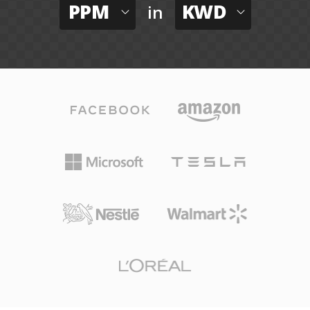
PPM
KWD
in