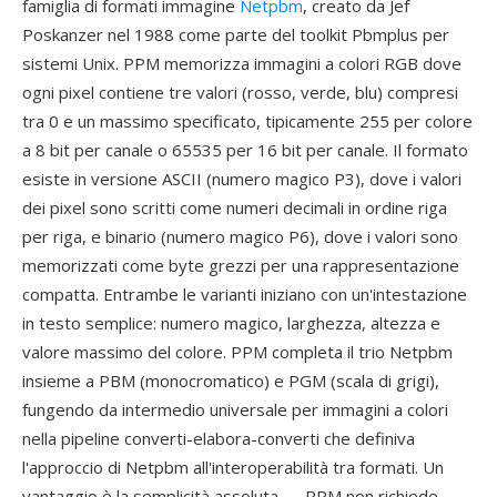
famiglia di formati immagine
Netpbm
, creato da Jef
Poskanzer nel 1988 come parte del toolkit Pbmplus per
sistemi Unix. PPM memorizza immagini a colori RGB dove
ogni pixel contiene tre valori (rosso, verde, blu) compresi
tra 0 e un massimo specificato, tipicamente 255 per colore
a 8 bit per canale o 65535 per 16 bit per canale. Il formato
esiste in versione ASCII (numero magico P3), dove i valori
dei pixel sono scritti come numeri decimali in ordine riga
per riga, e binario (numero magico P6), dove i valori sono
memorizzati come byte grezzi per una rappresentazione
compatta. Entrambe le varianti iniziano con un'intestazione
in testo semplice: numero magico, larghezza, altezza e
valore massimo del colore. PPM completa il trio Netpbm
insieme a PBM (monocromatico) e PGM (scala di grigi),
fungendo da intermedio universale per immagini a colori
nella pipeline converti-elabora-converti che definiva
l'approccio di Netpbm all'interoperabilità tra formati. Un
vantaggio è la semplicità assoluta — PPM non richiede