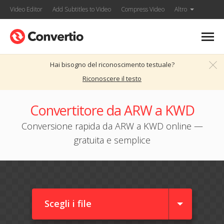
Video Editor
Add Subtitles to Video
Compress Video
Altro
Hai bisogno del riconoscimento testuale?
Riconoscere il testo
Convertitore da ARW a KWD
Conversione rapida da ARW a KWD online —
gratuita e semplice
Scegli i file