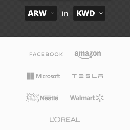
ARW
KWD
in