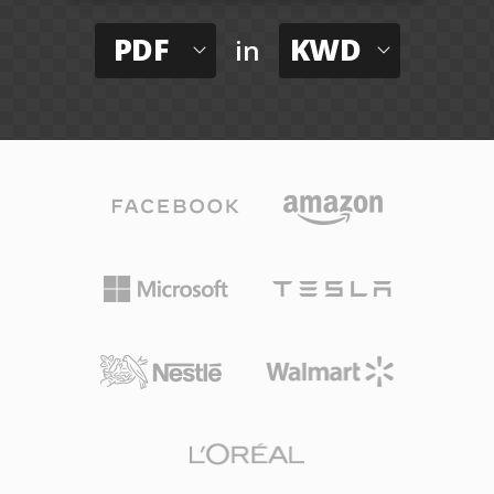
PDF
KWD
in