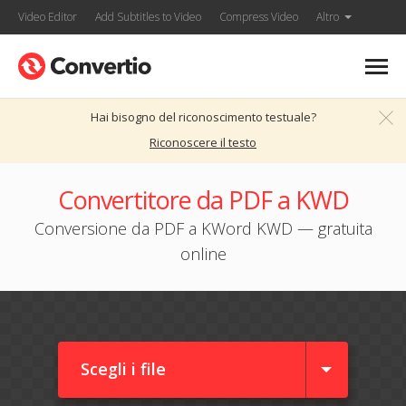
Video Editor
Add Subtitles to Video
Compress Video
Altro
Hai bisogno del riconoscimento testuale?
Riconoscere il testo
Convertitore da PDF a KWD
Conversione da PDF a KWord KWD — gratuita
online
Scegli i file