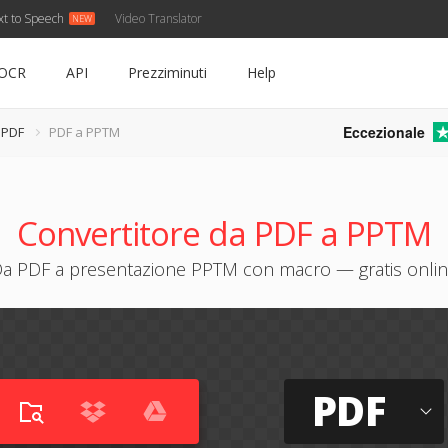
xt to Speech
Video Translator
OCR
API
Prezziminuti
Help
Eccezionale
 PDF
PDF a PPTM
Convertitore da PDF a PPTM
a PDF a presentazione PPTM con macro — gratis onli
PDF