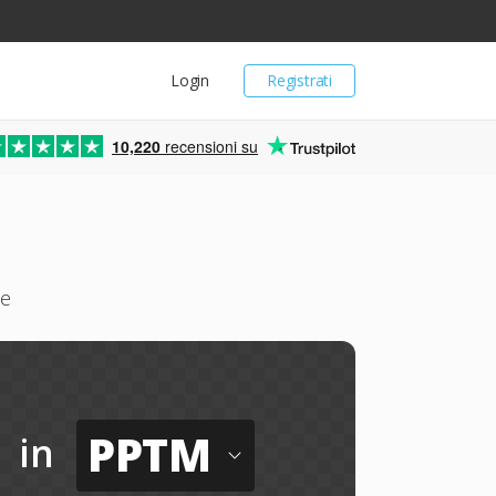
Login
Registrati
10,220
recensioni su
ne
PPTM
in