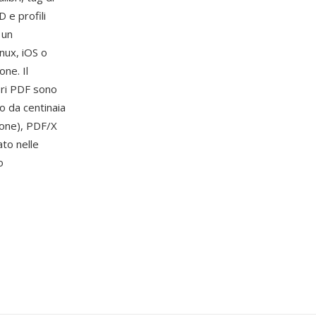
 e profili
 un
ux, iOS o
ne. Il
ori PDF sono
o da centinaia
ione), PDF/X
to nelle
o