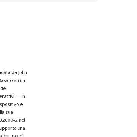
ndata da John
Basato su un
 dei
erattivi — in
ispositivo e
lla sua
 32000-2 nel
supporta una
ibri, tag di