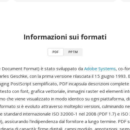
Informazioni sui formati
PDF
PPTM
e Document Format) è stato sviluppato da
Adobe Systems
, co-fo
rles Geschke, con la prima versione rilasciata il 15 giugno 1993. 
aging PostScript semplificato, PDF incapsula descrizioni complete
sto con font, grafica vettoriale, immagini raster ed elementi int
mo che viene visualizzato in modo identico su ogni piattaforma, d
formato si è evoluto attraverso molteplici versioni, culminando ne
 standard internazionale ISO 32000-1 nel 2008 (PDF 1.7) e ISO
), assicurando l'indipendenza dal fornitore a lungo termine. PDF 
naria di capacità: firme digitali, campi modulo, annotazioni, segnal