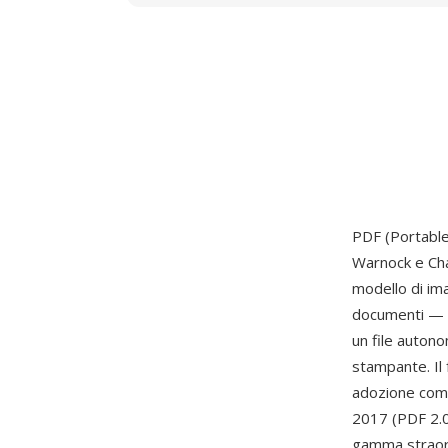
PDF (Portabl
Warnock e Cha
modello di im
documenti — te
un file autono
stampante. Il 
adozione come
2017 (PDF 2.0
gamma straordi