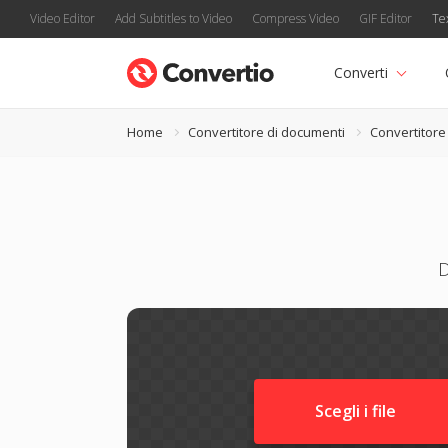
Video Editor
Add Subtitles to Video
Compress Video
GIF Editor
Te
Converti
Home
Convertitore di documenti
Convertitore
D
Scegli i file