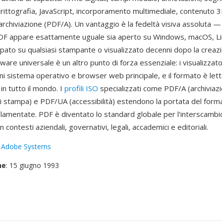
 crittografia, JavaScript, incorporamento multimediale, contenuto 3D
l'archiviazione (PDF/A). Un vantaggio è la fedeltà visiva assoluta —
F appare esattamente uguale sia aperto su Windows, macOS, Lin
pato su qualsiasi stampante o visualizzato decenni dopo la creazio
are universale è un altro punto di forza essenziale: i visualizzat
gni sistema operativo e browser web principale, e il formato è lett
 in tutto il mondo. I
profili ISO
specializzati come PDF/A (archiviaz
i stampa) e PDF/UA (accessibilità) estendono la portata del forma
olamentate. PDF è diventato lo standard globale per l'interscambi
 contesti aziendali, governativi, legali, accademici e editoriali.
:
Adobe Systems
ne
: 15 giugno 1993