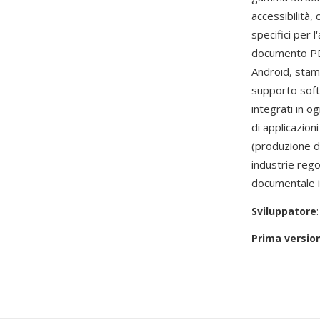
accessibilità,
specifici per 
documento PD
Android, stam
supporto softw
integrati in o
di applicazioni
(produzione d
industrie reg
documentale in
Sviluppatore
Prima versio