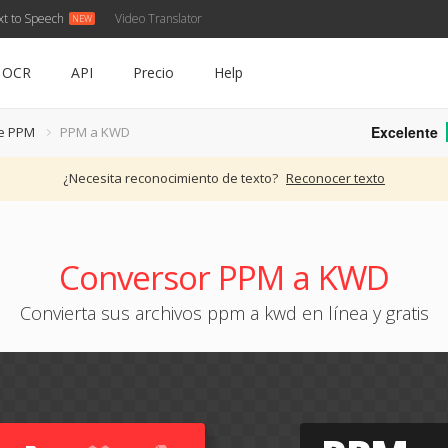
xt to Speech
Video Translator
OCR
API
Precio
Help
Excelente
de PPM
PPM a KWD
¿Necesita reconocimiento de texto?
Reconocer texto
Conversor PPM a KWD
Convierta sus archivos ppm a kwd en línea y gratis