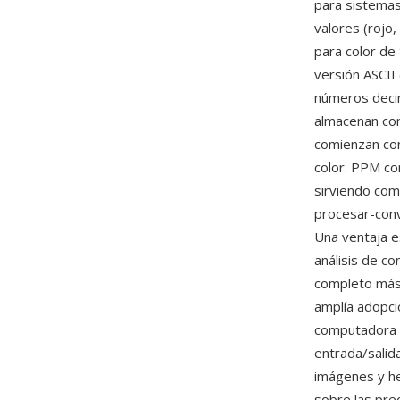
para sistemas
valores (rojo
para color de 
versión ASCII
números decim
almacenan com
comienzan con
color. PPM co
sirviendo com
procesar-conv
Una ventaja e
análisis de c
completo más 
amplía adopci
computadora e
entrada/salid
imágenes y he
sobre las pre