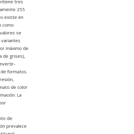
ntiene tres
icamente 255
to existe en
en como
 valores se
 variantes
alor máximo de
 de grises),
nvertir-
 de formatos.
resión,
rmato de color
amación. La
por
nto de
ión prevalece
eMagick,