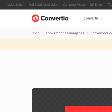
Video Editor
Add Subtitles to Video
Compress Video
GIF Editor
Te
Convertir
Inicio
Convertidor de imágenes
Convertidor 