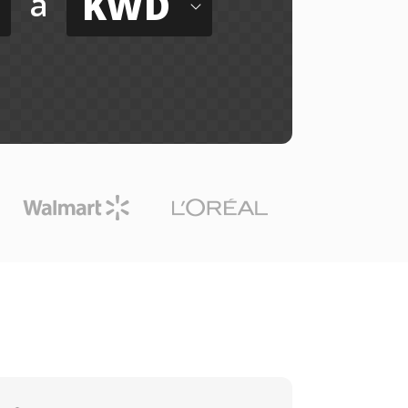
KWD
a