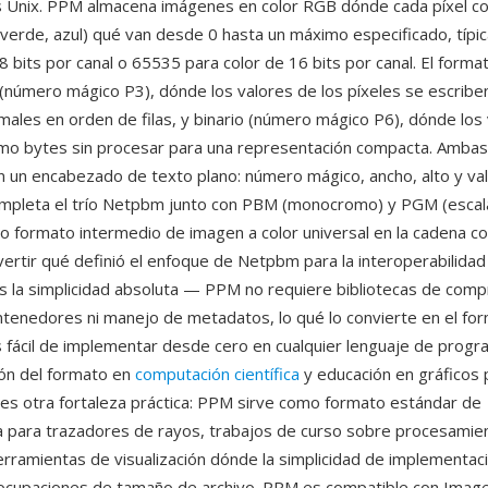
 Unix. PPM almacena imágenes en color RGB dónde cada píxel co
, verde, azul) qué van desde 0 hasta un máximo especificado, típ
8 bits por canal o 65535 para color de 16 bits por canal. El forma
 (número mágico P3), dónde los valores de los píxeles se escrib
ales en orden de filas, y binario (número mágico P6), dónde los
o bytes sin procesar para una representación compacta. Ambas
 un encabezado de texto plano: número mágico, ancho, alto y v
mpleta el trío Netpbm junto con PBM (monocromo) y PGM (escala
o formato intermedio de imagen a color universal en la cadena co
ertir qué definió el enfoque de Netpbm para la interoperabilidad
s la simplicidad absoluta — PPM no requiere bibliotecas de comp
ontenedores ni manejo de metadatos, lo qué lo convierte en el fo
fácil de implementar desde cero en cualquier lenguaje de progr
ón del formato en
computación científica
y educación en gráficos 
s otra fortaleza práctica: PPM sirve como formato estándar de
a para trazadores de rayos, trabajos de curso sobre procesamie
rramientas de visualización dónde la simplicidad de implementac
ocupaciones de tamaño de archivo. PPM es compatible con Imag