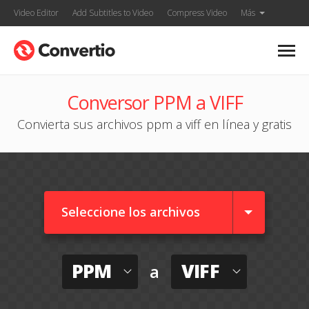
Video Editor
Add Subtitles to Video
Compress Video
Más
Conversor PPM a VIFF
Convierta sus archivos ppm a viff en línea y gratis
Seleccione los archivos
PPM
VIFF
a