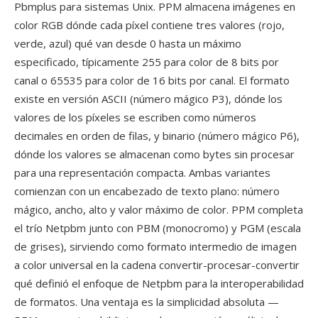
Pbmplus para sistemas Unix. PPM almacena imágenes en
color RGB dónde cada píxel contiene tres valores (rojo,
verde, azul) qué van desde 0 hasta un máximo
especificado, típicamente 255 para color de 8 bits por
canal o 65535 para color de 16 bits por canal. El formato
existe en versión ASCII (número mágico P3), dónde los
valores de los píxeles se escriben como números
decimales en orden de filas, y binario (número mágico P6),
dónde los valores se almacenan como bytes sin procesar
para una representación compacta. Ambas variantes
comienzan con un encabezado de texto plano: número
mágico, ancho, alto y valor máximo de color. PPM completa
el trío Netpbm junto con PBM (monocromo) y PGM (escala
de grises), sirviendo como formato intermedio de imagen
a color universal en la cadena convertir-procesar-convertir
qué definió el enfoque de Netpbm para la interoperabilidad
de formatos. Una ventaja es la simplicidad absoluta —