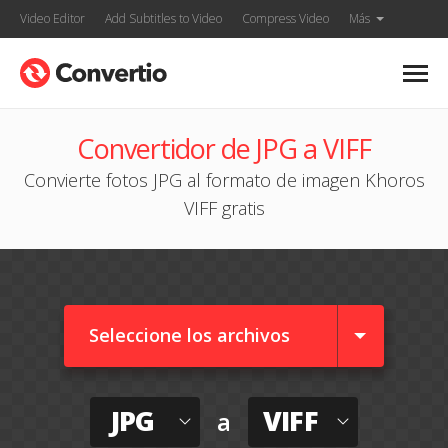
Video Editor
Add Subtitles to Video
Compress Video
Más
Convertidor de JPG a VIFF
Convierte fotos JPG al formato de imagen Khoros
VIFF gratis
Seleccione los archivos
JPG
VIFF
a