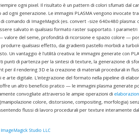
riempire ogni pixel. Il risultato è un pattern di colori sfumati dal ca
co ad ogni generazione. Le immagini PLASMA vengono invocate tra
ga di comando di ImageMagick (es. convert -size 640x480 plasma: 
ssere salvato in qualsiasi formato raster supportato. I parametri 
 valore del seme, profondità di ricorsione e spazio colore — p
r produrre qualsiasi effetto, dai gradienti pastello morbidi a turbo
sto. Un vantaggio è l'utilità creativa: le immagini generate con 
i punti di partenza per la sintesi di texture, la generazione di sf
t per il rendering 3D e la creazione di materiali procedurali in fluss
i e arte digitale. L'integrazione del formato nella pipeline di elabo
ffre un altro beneficio pratico — le immagini plasma generate 
amente convogliate attraverso le ampie operazioni di
elaborazio
manipolazione colore, distorsione, compositing, morfologia) senza
sentendo flussi di lavoro procedurali per texture interamente dall
:
ImageMagick Studio LLC