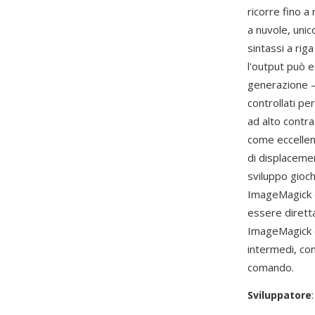
ricorre fino a 
a nuvole, uni
sintassi a ri
l'output può e
generazione —
controllati pe
ad alto contra
come eccellent
di displacemen
sviluppo gioch
ImageMagick o
essere dirett
ImageMagick (
intermedi, con
comando.
Sviluppatore