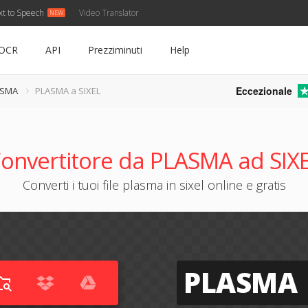
xt to Speech
Video Translator
OCR
API
Prezziminuti
Help
Eccezionale
ASMA
PLASMA a SIXEL
onvertitore da PLASMA ad SIX
Converti i tuoi file plasma in sixel online e gratis
PLASMA