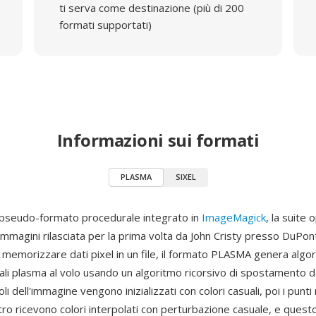
ti serva come destinazione (più di 200
formati supportati)
Informazioni sui formati
PLASMA
SIXEL
pseudo-formato procedurale integrato in
ImageMagick
, la suite
mmagini rilasciata per la prima volta da John Cristy presso DuPont
 memorizzare dati pixel in un file, il formato PLASMA genera alg
tali plasma al volo usando un algoritmo ricorsivo di spostamento d
li dell'immagine vengono inizializzati con colori casuali, poi i punti
tro ricevono colori interpolati con perturbazione casuale, e ques