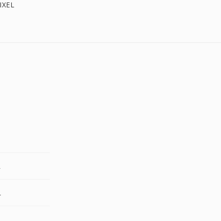
IXEL
L
L
L