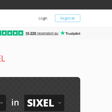
Login
Registrati
10,220
recensioni su
EL
SIXEL
in