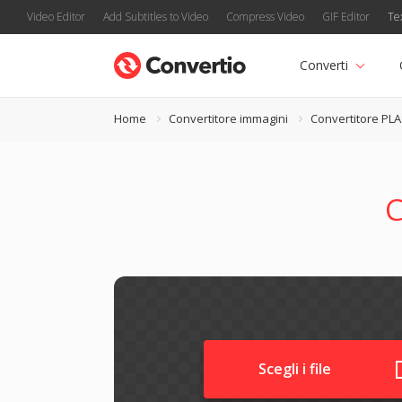
Video Editor
Add Subtitles to Video
Compress Video
GIF Editor
Te
Converti
Home
Convertitore immagini
Convertitore PL
C
Scegli i file