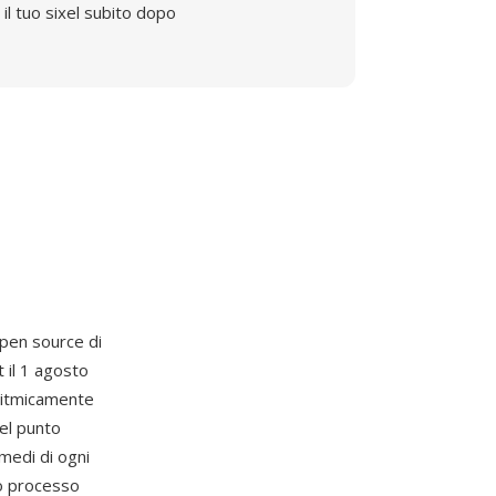
il tuo sixel subito dopo
 open source di
 il 1 agosto
oritmicamente
el punto
 medi di ogni
to processo