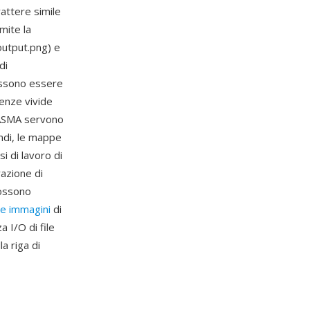
rattere simile
mite la
output.png) e
di
ossono essere
lenze vivide
PLASMA servono
ondi, le mappe
i di lavoro di
razione di
possono
ne immagini
di
 I/O di file
a riga di