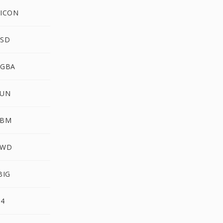
PICON
PSD
RGBA
SUN
XBM
XWD
BIG
G4