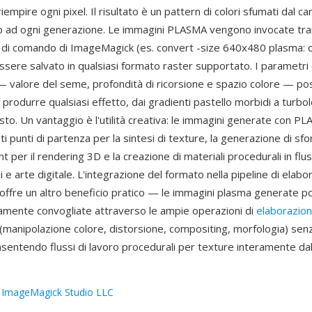
riempire ogni pixel. Il risultato è un pattern di colori sfumati dal ca
co ad ogni generazione. Le immagini PLASMA vengono invocate tra
ga di comando di ImageMagick (es. convert -size 640x480 plasma: 
ssere salvato in qualsiasi formato raster supportato. I parametri 
 valore del seme, profondità di ricorsione e spazio colore — p
r produrre qualsiasi effetto, dai gradienti pastello morbidi a turbo
sto. Un vantaggio è l'utilità creativa: le immagini generate con 
i punti di partenza per la sintesi di texture, la generazione di sf
t per il rendering 3D e la creazione di materiali procedurali in fluss
i e arte digitale. L'integrazione del formato nella pipeline di elabo
ffre un altro beneficio pratico — le immagini plasma generate 
amente convogliate attraverso le ampie operazioni di
elaborazio
manipolazione colore, distorsione, compositing, morfologia) senza
sentendo flussi di lavoro procedurali per texture interamente dall
:
ImageMagick Studio LLC