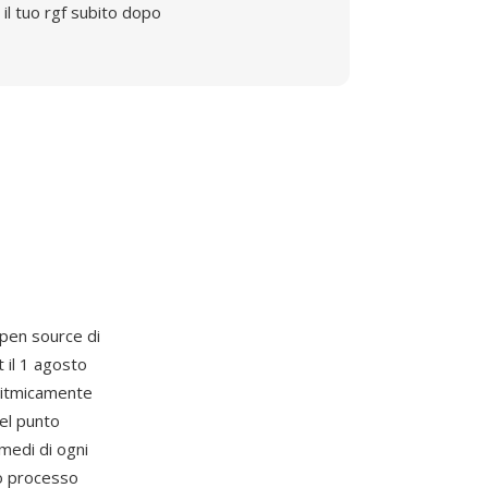
il tuo rgf subito dopo
 open source di
 il 1 agosto
oritmicamente
el punto
 medi di ogni
to processo