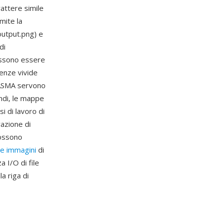
rattere simile
mite la
output.png) e
di
ossono essere
lenze vivide
PLASMA servono
ondi, le mappe
i di lavoro di
razione di
possono
ne immagini
di
 I/O di file
a riga di