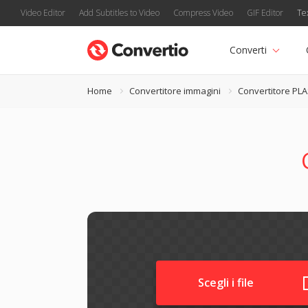
Video Editor
Add Subtitles to Video
Compress Video
GIF Editor
Te
Converti
Home
Convertitore immagini
Convertitore PL
Scegli i file