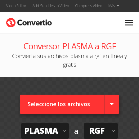
Video Editor
Add Subtitles to Video
Compress Video
Más
Conversor PLASMA a RGF
Convierta sus archivos plasma a rgf en línea y
gratis
Seleccione los archivos
PLASMA
RGF
a