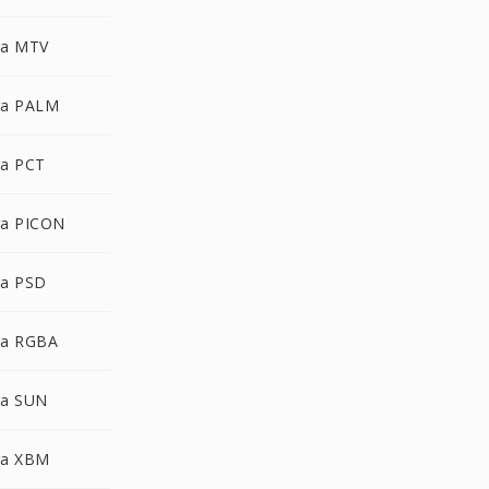
ra MTV
ra PALM
a PCT
a PICON
a PSD
ra RGBA
ra SUN
ra XBM