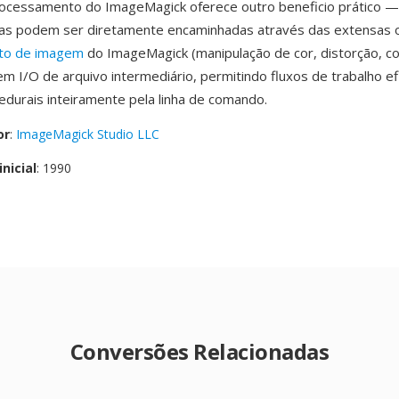
processamento do ImageMagick oferece outro beneficio prático 
as podem ser diretamente encaminhadas através das extensas 
to de imagem
do ImageMagick (manipulação de cor, distorção, c
em I/O de arquivo intermediário, permitindo fluxos de trabalho ef
edurais inteiramente pela linha de comando.
or
:
ImageMagick Studio LLC
nicial
: 1990
Conversões Relacionadas