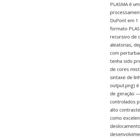
PLASMA é um 
processamento
DuPont em 1 
formato PLAS
recursivo de
aleatorias, d
com perturbac
tenha sido pr
de cores mist
sintaxe de li
output.png) é
de geração —
controlados p
alto contrast
como excelent
deslocamento 
desenvolvimen