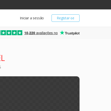
Iniciar a sessão
Registar-se
10,220
avaliações no
EL
s