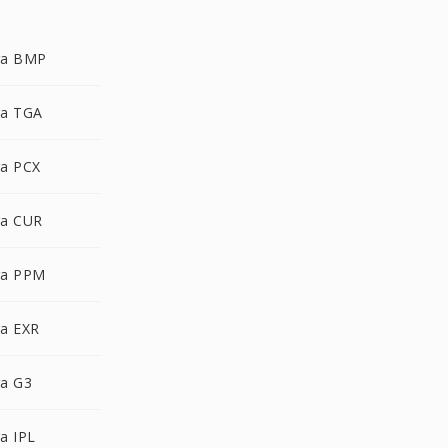
ra BMP
a TGA
a PCX
a CUR
ra PPM
a EXR
a G3
a IPL