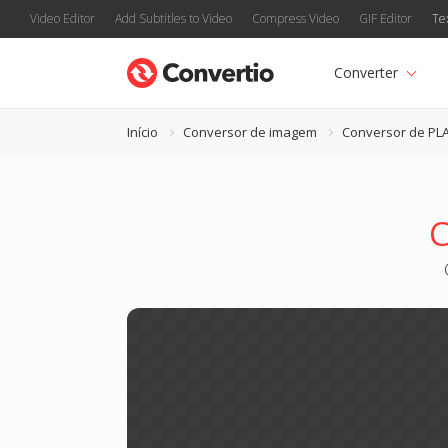
Video Editor
Add Subtitles to Video
Compress Video
GIF Editor
Te
Converter
Início
Conversor de imagem
Conversor de P
C