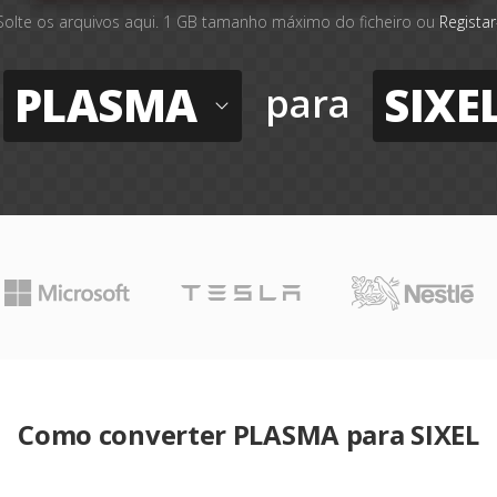
Solte os arquivos aqui. 1 GB tamanho máximo do ficheiro ou
Registar
PLASMA
SIXE
para
Como converter PLASMA para SIXEL