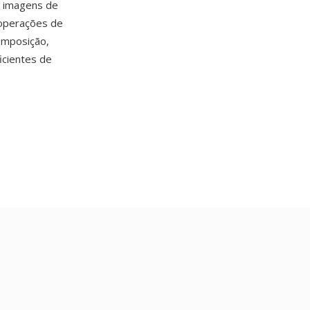
— imagens de
operações de
omposição,
icientes de