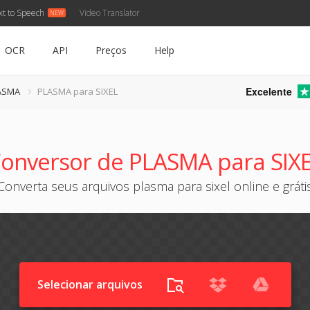
xt to Speech
Video Translator
OCR
API
Preços
Help
Excelente
LASMA
PLASMA para SIXEL
onversor de PLASMA para SIX
Converta seus arquivos plasma para sixel online e gráti
Selecionar arquivos