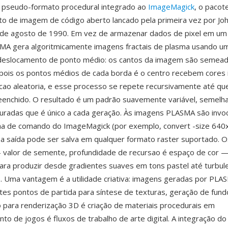
pseudo-formato procedural integrado ao
ImageMagick
, o pacot
 de imagem de código aberto lancado pela primeira vez por Joh
de agosto de 1990. Em vez de armazenar dados de pixel em um 
MA gera algoritmicamente imagens fractais de plasma usando um
 deslocamento de ponto médio: os cantos da imagem são semea
epois os pontos médios de cada borda é o centro recebem cores 
ao aleatoria, e esse processo se repete recursivamente até que
eenchido. O resultado é um padrão suavemente variável, semelha
uradas que é único a cada geração. Às imagens PLASMA são invo
nha de comando do ImageMagick (por exemplo, convert -size 640
 a saída pode ser salva em qualquer formato raster suportado. 
 valor de semente, profundidade de recursao é espaço de cor 
ara produzir desde gradientes suaves em tons pastel até turbule
e. Uma vantagem é a utilidade criativa: imagens geradas por PL
es pontos de partida para síntese de texturas, geração de fun
para renderização 3D é criação de materiais procedurais em
to de jogos é fluxos de trabalho de arte digital. A integração d