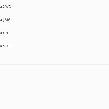
ra XWD
a JBIG
a G4
a SIXEL