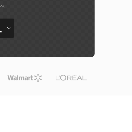
-se
L