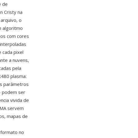
e de
n Cristy na
arquivo, o
 algoritmo
dos com cores
interpoladas
 cada pixel
nte a nuvens,
cadas pela
x480 plasma:
Os parâmetros
— podem ser
ncia vivida de
ASMA servem
dos, mapas de
o formato no