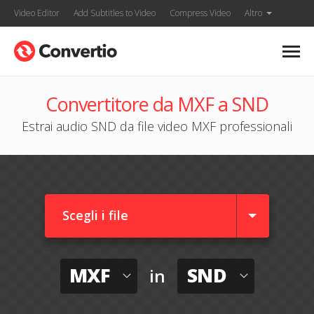
Video Editor
Add Subtitles to Video
Compress Video
Altro
Convertitore da MXF a SND
Estrai audio SND da file video MXF professionali
Scegli i file
MXF
SND
in