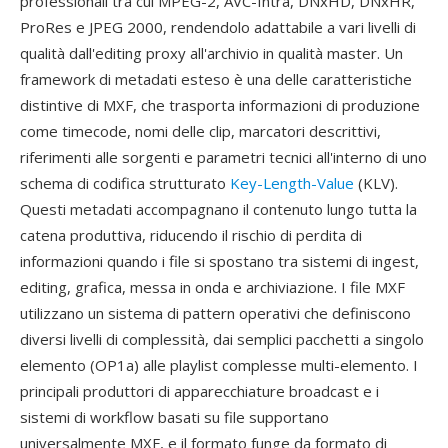
professionali tra cui MPEG-2, AVC-Intra, DNxHD, DNxHR,
ProRes e JPEG 2000, rendendolo adattabile a vari livelli di
qualità dall'editing proxy all'archivio in qualità master. Un
framework di metadati esteso è una delle caratteristiche
distintive di MXF, che trasporta informazioni di produzione
come timecode, nomi delle clip, marcatori descrittivi,
riferimenti alle sorgenti e parametri tecnici all'interno di uno
schema di codifica strutturato
Key-Length-Value
(KLV).
Questi metadati accompagnano il contenuto lungo tutta la
catena produttiva, riducendo il rischio di perdita di
informazioni quando i file si spostano tra sistemi di ingest,
editing, grafica, messa in onda e archiviazione. I file MXF
utilizzano un sistema di pattern operativi che definiscono
diversi livelli di complessità, dai semplici pacchetti a singolo
elemento (OP1a) alle playlist complesse multi-elemento. I
principali produttori di apparecchiature broadcast e i
sistemi di workflow basati su file supportano
universalmente MXF, e il formato funge da formato di