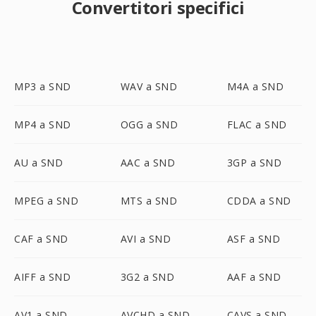
Convertitori specifici
MP3 a SND
WAV a SND
M4A a SND
MP4 a SND
OGG a SND
FLAC a SND
AU a SND
AAC a SND
3GP a SND
MPEG a SND
MTS a SND
CDDA a SND
CAF a SND
AVI a SND
ASF a SND
AIFF a SND
3G2 a SND
AAF a SND
AV1 a SND
AVCHD a SND
CAVS a SND