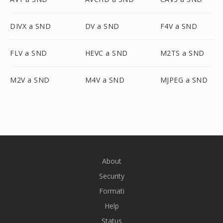
DIVX a SND
DV a SND
F4V a SND
FLV a SND
HEVC a SND
M2TS a SND
M2V a SND
M4V a SND
MJPEG a SND
About
Security
Formati
Help
Status