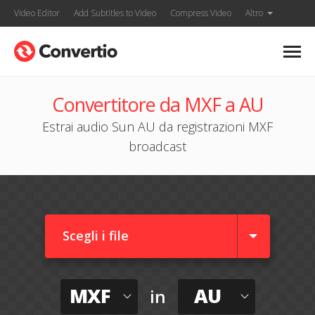
Video Editor
Add Subtitles to Video
Compress Video
Altro
Convertitore da MXF a AU
Estrai audio Sun AU da registrazioni MXF
broadcast
Scegli i file
MXF
AU
in