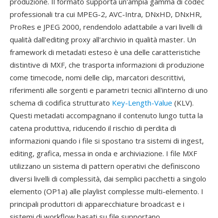
produzione. Il formato supporta un'ampia gamma di codec
professionali tra cui MPEG-2, AVC-Intra, DNxHD, DNxHR,
ProRes e JPEG 2000, rendendolo adattabile a vari livelli di
qualità dall'editing proxy all'archivio in qualità master. Un
framework di metadati esteso è una delle caratteristiche
distintive di MXF, che trasporta informazioni di produzione
come timecode, nomi delle clip, marcatori descrittivi,
riferimenti alle sorgenti e parametri tecnici all'interno di uno
schema di codifica strutturato
Key-Length-Value
(KLV).
Questi metadati accompagnano il contenuto lungo tutta la
catena produttiva, riducendo il rischio di perdita di
informazioni quando i file si spostano tra sistemi di ingest,
editing, grafica, messa in onda e archiviazione. I file MXF
utilizzano un sistema di pattern operativi che definiscono
diversi livelli di complessità, dai semplici pacchetti a singolo
elemento (OP1a) alle playlist complesse multi-elemento. I
principali produttori di apparecchiature broadcast e i
sistemi di workflow basati su file supportano