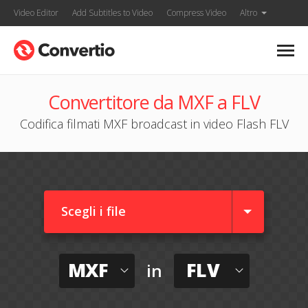
Video Editor
Add Subtitles to Video
Compress Video
Altro
Convertitore da MXF a FLV
Codifica filmati MXF broadcast in video Flash FLV
Scegli i file
MXF
FLV
in