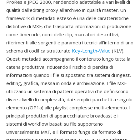
ProRes e JPEG 2000, rendendolo adattabile a vari livelli di
qualità dall'editing proxy all'archivio in qualità master. Un
framework di metadati esteso è una delle caratteristiche
distintive di MXF, che trasporta informazioni di produzione
come timecode, nomi delle clip, marcatori descrittivi,
riferimenti alle sorgenti e parametri tecnici all'interno di uno
schema di codifica strutturato
Key-Length-Value
(KLV).
Questi metadati accompagnano il contenuto lungo tutta la
catena produttiva, riducendo il rischio di perdita di
informazioni quando i file si spostano tra sistemi di ingest,
editing, grafica, messa in onda e archiviazione. I file MXF
utilizzano un sistema di pattern operativi che definiscono
diversi livelli di complessità, dai semplici pacchetti a singolo
elemento (OP1a) alle playlist complesse multi-elemento. I
principali produttori di apparecchiature broadcast e i
sistemi di workflow basati su file supportano
universalmente MXF, e il formato funge da formato di