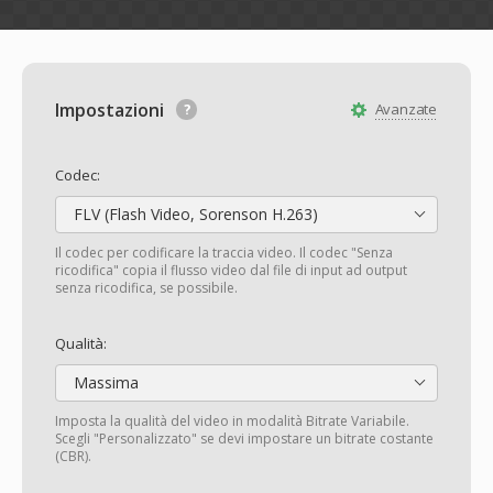
Impostazioni
Avanzate
Codec:
FLV (Flash Video, Sorenson H.263)
Il codec per codificare la traccia video. Il codec "Senza
ricodifica" copia il flusso video dal file di input ad output
senza ricodifica, se possibile.
Qualità:
Massima
Imposta la qualità del video in modalità Bitrate Variabile.
Scegli "Personalizzato" se devi impostare un bitrate costante
(CBR).