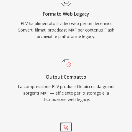
televisiva.
progressivo efficiente. Il contenitore supporta
Formato Web Legacy
metadati incorporati con punti di cue,
FLV ha alimentato il video web per un decennio.
abilitando funzionalità interattive come la
Converti filmati broadcast MXF per contenuti Flash
navigazione per capitoli e gli eventi
archiviati e piattaforme legacy.
temporizzati. FLV ha trasformato il video online
da un&#039;esperienza di nicchia inaffidabile a
un medium mainstream, ridefinendo
radicalmente intrattenimento, formazione e
comunicazione su internet. Sebbene il video
Output Compatto
HTML5 e i codec moderni abbiano sostituito la
La compressione FLV produce file piccoli da grandi
distribuzione basata su Flash, i file FLV restano
sorgenti MXF — efficiente per lo storage e la
in innumerevoli archivi e sistemi legacy.
distribuzione web legacy.