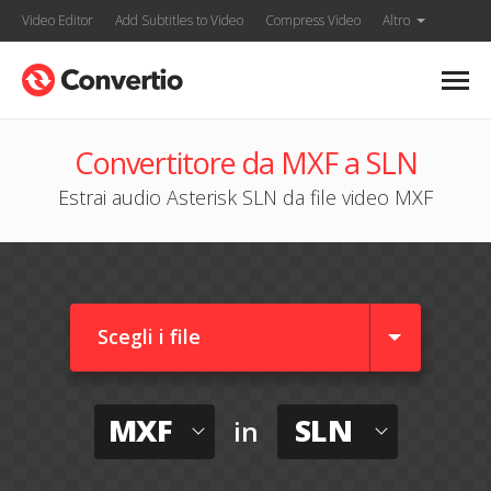
Video Editor
Add Subtitles to Video
Compress Video
Altro
Convertitore da MXF a SLN
Estrai audio Asterisk SLN da file video MXF
Scegli i file
MXF
SLN
in