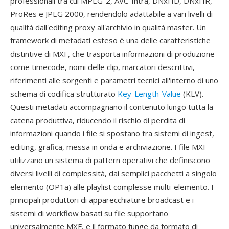
professionali tra cui MPEG-2, AVC-Intra, DNxHD, DNxHR,
ProRes e JPEG 2000, rendendolo adattabile a vari livelli di
qualità dall'editing proxy all'archivio in qualità master. Un
framework di metadati esteso è una delle caratteristiche
distintive di MXF, che trasporta informazioni di produzione
come timecode, nomi delle clip, marcatori descrittivi,
riferimenti alle sorgenti e parametri tecnici all'interno di uno
schema di codifica strutturato
Key-Length-Value
(KLV).
Questi metadati accompagnano il contenuto lungo tutta la
catena produttiva, riducendo il rischio di perdita di
informazioni quando i file si spostano tra sistemi di ingest,
editing, grafica, messa in onda e archiviazione. I file MXF
utilizzano un sistema di pattern operativi che definiscono
diversi livelli di complessità, dai semplici pacchetti a singolo
elemento (OP1a) alle playlist complesse multi-elemento. I
principali produttori di apparecchiature broadcast e i
sistemi di workflow basati su file supportano
universalmente MXF, e il formato funge da formato di