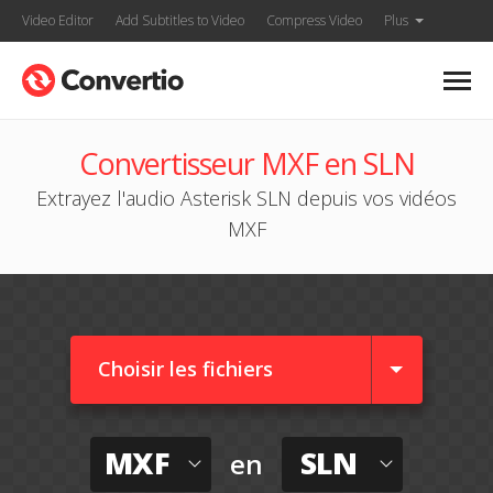
Video Editor
Add Subtitles to Video
Compress Video
Plus
Convertisseur MXF en SLN
Extrayez l'audio Asterisk SLN depuis vos vidéos
MXF
Choisir les fichiers
MXF
SLN
en