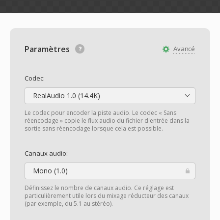
Paramètres
Avancé
Codec:
RealAudio 1.0 (14.4K)
Le codec pour encoder la piste audio. Le codec « Sans
réencodage » copie le flux audio du fichier d'entrée dans la
sortie sans réencodage lorsque cela est possible.
Canaux audio:
Mono (1.0)
Définissez le nombre de canaux audio. Ce réglage est
particulièrement utile lors du mixage réducteur des canaux
(par exemple, du 5.1 au stéréo).