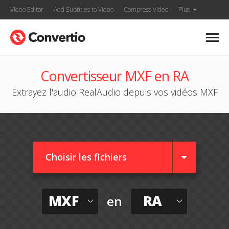
Video Editor
Add Subtitles to Video
Compress Video
Plus
Convertisseur MXF en RA
Extrayez l'audio RealAudio depuis vos vidéos MXF
Choisir les fichiers
MXF
RA
en