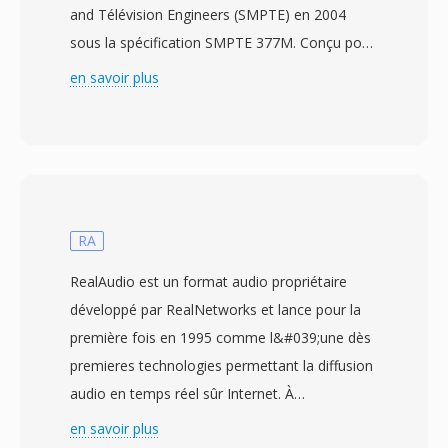
and Télévision Engineers (SMPTE) en 2004
sous la spécification SMPTE 377M. Conçu pour
les industries de la diffusion et de la post-
en savoir plus
production, le MXF fournit une enveloppe
neutre vis-à-vis dès fournisseurs pour
transporter de la vidéo, de l&#039;audio et dès
métadonnées descriptives riches entre
différents systèmes et plateformes de
production. Le format prend en chargé un large
RA
éventail de codecs professionnels incluant
RealAudio est un format audio propriétaire
MPEG-2, AVC-Intra, DNxHD, DNxHR, ProRes et
développé par RealNetworks et lance pour la
JPEG 2000, le rendant adaptable à différents
première fois en 1995 comme l&#039;une dès
niveaux de qualité, du montage proxy à
premieres technologies permettant la diffusion
l&#039;archive en qualité master. Un cadre de
audio en temps réel sûr Internet. À
métadonnées étendu est l&#039;une dès
l&#039;époque dès connexions par modem,
en savoir plus
caractéristiques definitoires du MXF,