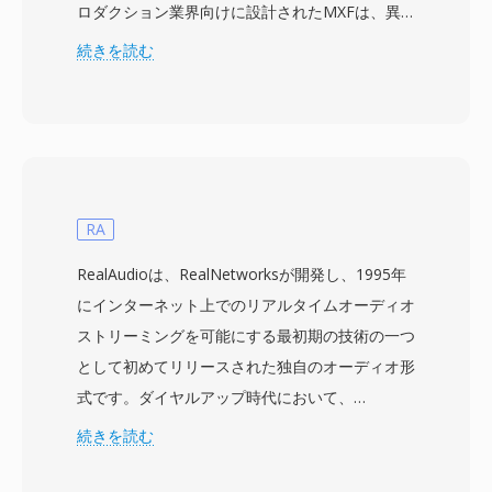
ロダクション業界向けに設計されたMXFは、異
なる制作システムやプラットフォーム間で映像、
続きを読む
音声、豊富な記述メタデータを伝送するためのベ
ンダー中立のラッパーを提供します。フォーマッ
トは、MPEG-2、AVC-Intra、DNxHD、
DNxHR、ProRes、JPEG 2000を含む幅広いプロ
フェッショナルコーデックをサポートし、プロキ
シ編集からマスター品質のアーカイブまで、さま
RA
ざまな品質レベルに適応できます。広範なメタデ
RealAudioは、RealNetworksが開発し、1995年
ータフレームワークがMXFの特徴的な要素であ
にインターネット上でのリアルタイムオーディオ
り、タイムコード、クリップ名、記述マーカー、
ストリーミングを可能にする最初期の技術の一つ
ソース参照、技術パラメータなどの制作情報を構
として初めてリリースされた独自のオーディオ形
造化されたKey-Length-Value (KLV) エンコーデ
式です。ダイヤルアップ時代において、
ィングスキームで格納します。このメタデータは
RealAudioは真に革命的でした — ファイル全体
続きを読む
制作チェーン全体を通じてコンテンツとともに伝
のダウンロードを待つことなく、ダウンロードし
搬し、ファイルがインジェスト、編集、グラフィ
ながらオーディオを聴くことができました。3分