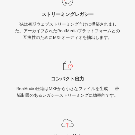
た永続的な技術的貢献です。最新のコーデックに
ストリーミングレガシー
取って代わられましたが、初期のWebラジオか
RAは初期ウェブストリーミング向けに構築されまし
らの膨大なRAコンテンツアーカイブが存在し、
た。アーカイブされたRealMediaプラットフォームとの
現在のデバイスでの再生には変換が必要です。
互換性のためにMXFオーディオを抽出します。
コンパクト出力
RealAudio圧縮はMXFから小さなファイルを生成 — 帯
域制限のあるレガシーストリーミングに効率的です。