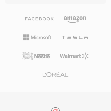
ックス、プレイアウト、アーカイブシステム間を
の曲の転送に30分かかることもあった時代のパ
移動する際の情報損失リスクを低減します。
ラダイムシフトでした。この形式は複数のコーデ
MXFファイルは、シンプルな単一アイテムパッ
ック世代を経て進化しました — 初期のバージョ
ケージ (OP1a) から複雑なマルチアイテムプレイ
ンは14.4 kbpsモデム用の低ビットレート音声コ
リストまで、異なる複雑度レベルを定義するオペ
ーデックを使用し、後のバージョン(AACベース
レーショナルパターンシステムを使用していま
のRealAudio 10)はCD品質に近い音質を提供しま
す。主要な放送機器メーカーやファイルベースの
した。RAファイルは固定ビットレートと可変ビ
ワークフローシステムがMXFを普遍的にサポー
ットレートのエンコーディング、アダプティブマ
トしており、放送で使用されるAS-02やAS-11な
ルチビットレートストリーミング、および不安定
どの規格のインターチェンジフォーマットとして
な接続での再生中断を最小限に抑えるバッファリ
も機能しています。
ングアルゴリズムをサポートしています。ピーク
時にはRealPlayerが数億台のPCにインストール
され、BBCやNPRなどの放送局がオンラインス
トリームにRealAudioを使用していました。アダ
プティブビットレートストリーミングのコンセプ
トは、後のHLSやDASHなどの標準に影響を与え