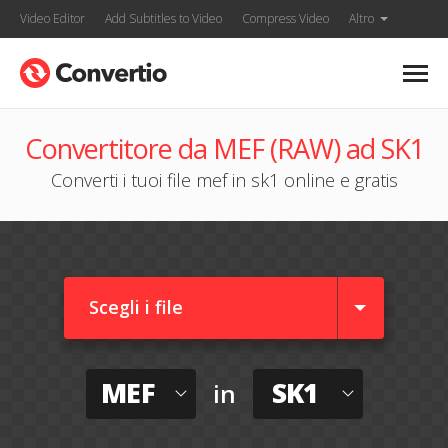
Video Editor
Add Subtitles to Video
Compress Video
Altro
Convertitore da MEF (RAW) ad SK1
Converti i tuoi file mef in sk1 online e gratis
Scegli i file
MEF
SK1
in