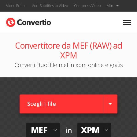
Video Editor
Add Subtitles to Video
Compress Video
Altro
Convertitore da MEF (RAW) ad
XPM
Converti i tuoi file mef in xpm online e gratis
Scegli i file
MEF
XPM
in