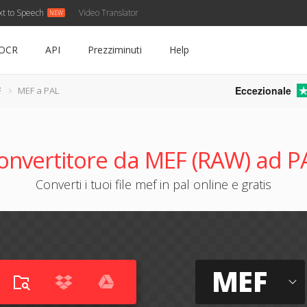
xt to Speech
Video Translator
OCR
API
Prezziminuti
Help
Eccezionale
F
MEF a PAL
onvertitore da MEF (RAW) ad P
Converti i tuoi file mef in pal online e gratis
MEF