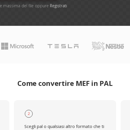
one massima del file oppure
Registrati
Come convertire MEF in PAL
2
Scegli pal o qualsiasi altro formato che ti