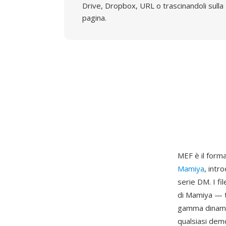
Drive, Dropbox, URL o trascinandoli sulla
pagina.
MEF è il form
Mamiya
, intr
serie DM. I f
di Mamiya — t
gamma dinamic
qualsiasi demo