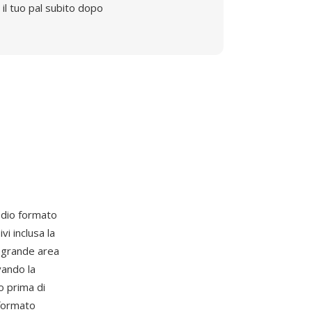
il tuo pal subito dopo
edio formato
i inclusa la
i grande area
vando la
 prima di
 formato