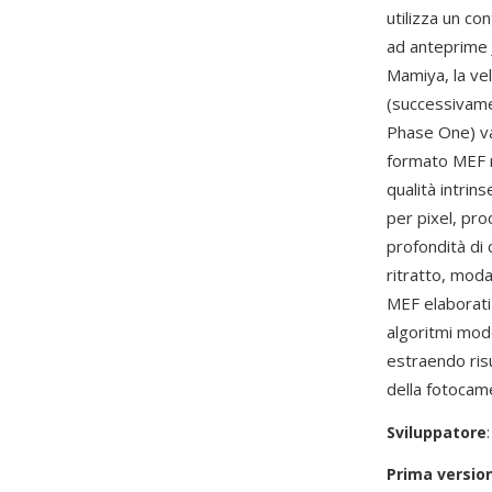
utilizza un c
ad anteprime J
Mamiya, la vel
(successivame
Phase One) van
formato MEF r
qualità intri
per pixel, pro
profondità di 
ritratto, moda
MEF elaborat
algoritmi mod
estraendo risu
della fotocam
Sviluppatore
Prima versio