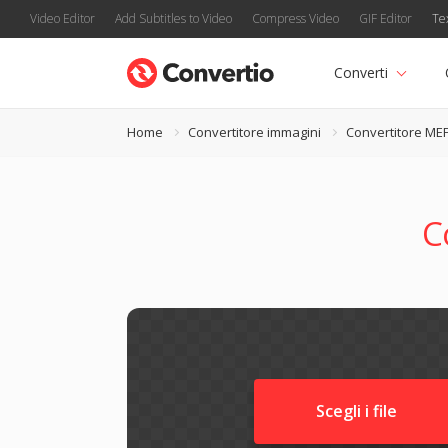
Video Editor
Add Subtitles to Video
Compress Video
GIF Editor
Te
Converti
Home
Convertitore immagini
Convertitore ME
C
Scegli i file