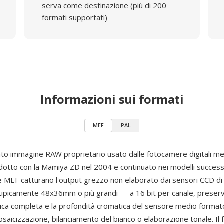
serva come destinazione (più di 200
formati supportati)
Informazioni sui formati
MEF
PAL
ato immagine RAW proprietario usato dalle fotocamere digitali m
odotto con la Mamiya ZD nel 2004 e continuato nei modelli successiv
ile MEF catturano l'output grezzo non elaborato dai sensori CCD d
ipicamente 48x36mm o più grandi — a 16 bit per canale, preser
a completa e la profondità cromatica del sensore medio formato
saicizzazione, bilanciamento del bianco o elaborazione tonale. Il