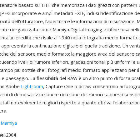
ontenitore basato su TIFF che memorizza i dati grezzi con pattern
PEG incorporate e ampi metadati EXIF, inclusi l'identificazione del
ocità dell'otturatore, l'apertura e le informazioni di misurazione.
nte riorganizzata come Mamiya Digital Imaging e infine fusa nelle
ta un'eredità che risale al 1940 nella fotografia medio formato a p
appresenta la continuazione digitale di quella tradizione. Un vant
nseche del sensore medio formato: la maggiore area del sensore ca
ducendo livelli di rumore inferiori, gradazioni tonali più uniformi e 
campo più sottile che i fotografi medio formato apprezzano per il 
 e paesaggio. La flessibilità del RAW è un altro punto di forza prat
i in Adobe
Lightroom
, Capture One o dcraw consentono ai fotograf
erni di demosaicizzazione e riduzione del rumore a questi sensor
ltati notevolmente migliori rispetto a quanto offriva l'elaborazion
era.
:
Mamiya
ne
: 2004