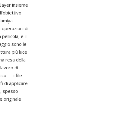
 Bayer insieme
l'obiettivo
 Mamiya
 operazioni di
ellicola, e il
aggio sono le
ttura più luce
una resa della
lavoro di
ico — i file
i di applicare
i, spesso
e originale