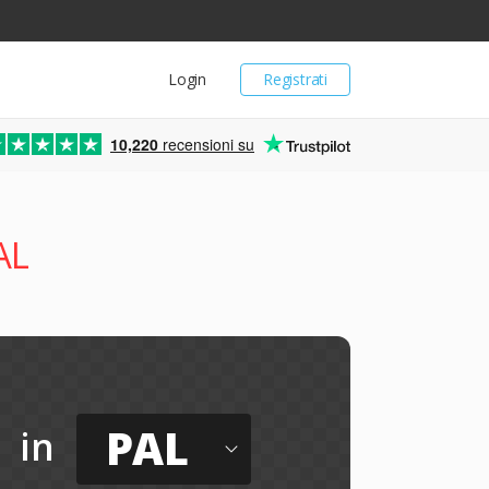
Login
Registrati
10,220
recensioni su
AL
PAL
in