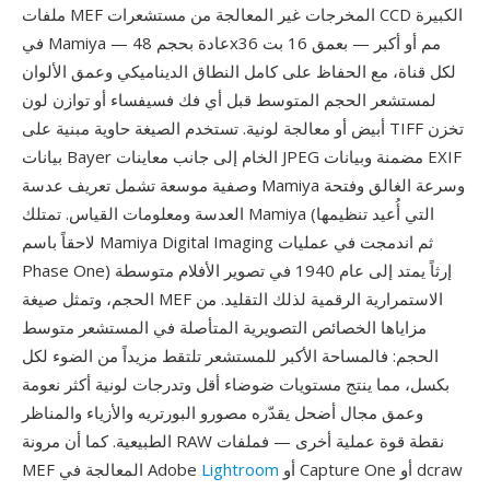
ملفات MEF المخرجات غير المعالجة من مستشعرات CCD الكبيرة
في Mamiya — عادة بحجم 48x36 مم أو أكبر — بعمق 16 بت
لكل قناة، مع الحفاظ على كامل النطاق الديناميكي وعمق الألوان
لمستشعر الحجم المتوسط قبل أي فك فسيفساء أو توازن لون
أبيض أو معالجة لونية. تستخدم الصيغة حاوية مبنية على TIFF تخزن
بيانات Bayer الخام إلى جانب معاينات JPEG مضمنة وبيانات EXIF
وصفية موسعة تشمل تعريف عدسة Mamiya وسرعة الغالق وفتحة
العدسة ومعلومات القياس. تمتلك Mamiya (التي أُعيد تنظيمها
لاحقاً باسم Mamiya Digital Imaging ثم اندمجت في عمليات
Phase One) إرثاً يمتد إلى عام 1940 في تصوير الأفلام متوسطة
الحجم، وتمثل صيغة MEF الاستمرارية الرقمية لذلك التقليد. من
مزاياها الخصائص التصويرية المتأصلة في المستشعر متوسط
الحجم: فالمساحة الأكبر للمستشعر تلتقط مزيداً من الضوء لكل
بكسل، مما ينتج مستويات ضوضاء أقل وتدرجات لونية أكثر نعومة
وعمق مجال أضحل يقدّره مصورو البورتريه والأزياء والمناظر
الطبيعية. كما أن مرونة RAW نقطة قوة عملية أخرى — فملفات
أو Capture One أو dcraw
Lightroom
MEF المعالجة في Adobe