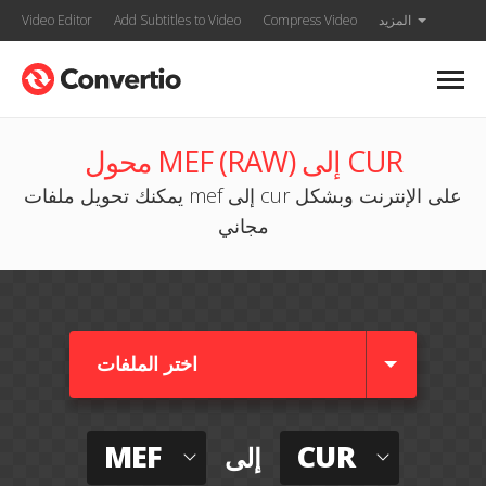
المزيد
Compress Video
Add Subtitles to Video
Video Editor
محول MEF (RAW) إلى CUR
يمكنك تحويل ملفات mef إلى cur على الإنترنت وبشكل
مجاني
اختر الملفات
MEF
CUR
إلى