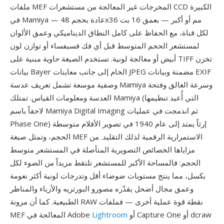
ملفات MEF المخرجات غير المعالجة من مستشعرات CCD الكبيرة
في Mamiya — عادة بحجم 48x36 مم أو أكبر — بعمق 16 بت
لكل قناة، مع الحفاظ على كامل النطاق الديناميكي وعمق الألوان
لمستشعر الحجم المتوسط قبل أي فك فسيفساء أو توازن لون
أبيض أو معالجة لونية. تستخدم الصيغة حاوية مبنية على TIFF تخزن
بيانات Bayer الخام إلى جانب معاينات JPEG مضمنة وبيانات EXIF
وصفية موسعة تشمل تعريف عدسة Mamiya وسرعة الغالق وفتحة
العدسة ومعلومات القياس. تمتلك Mamiya (التي أُعيد تنظيمها
لاحقاً باسم Mamiya Digital Imaging ثم اندمجت في عمليات
Phase One) إرثاً يمتد إلى عام 1940 في تصوير الأفلام متوسطة
الحجم، وتمثل صيغة MEF الاستمرارية الرقمية لذلك التقليد. من
مزاياها الخصائص التصويرية المتأصلة في المستشعر متوسط
الحجم: فالمساحة الأكبر للمستشعر تلتقط مزيداً من الضوء لكل
بكسل، مما ينتج مستويات ضوضاء أقل وتدرجات لونية أكثر نعومة
وعمق مجال أضحل يقدّره مصورو البورتريه والأزياء والمناظر
الطبيعية. كما أن مرونة RAW نقطة قوة عملية أخرى — فملفات
أو Capture One أو dcraw
Lightroom
MEF المعالجة في Adobe