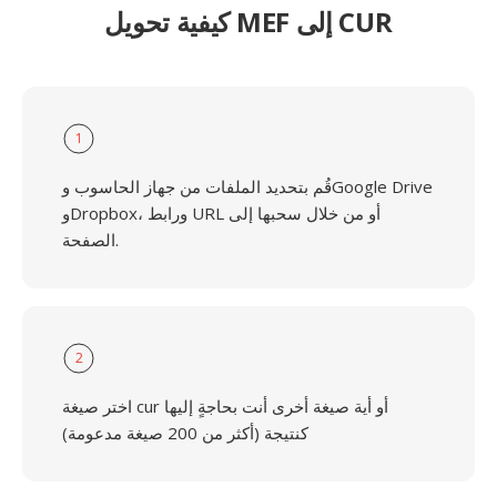
كيفية تحويل MEF إلى CUR
1
قُم بتحديد الملفات من جهاز الحاسوب وGoogle Drive
وDropbox، ورابط URL أو من خلال سحبها إلى
الصفحة.
2
اختر صيغة cur أو أية صيغة أخرى أنت بحاجةٍ إليها
كنتيجة (أكثر من 200 صيغة مدعومة)