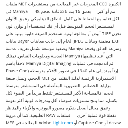
ملفات MEF المخرجات غير المعالجة من مستشعرات CCD الكبيرة
في Mamiya — عادة بحجم 48x36 مم أو أكبر — بعمق 16 بت
لكل قناة، مع الحفاظ على كامل النطاق الديناميكي وعمق الألوان
لمستشعر الحجم المتوسط قبل أي فك فسيفساء أو توازن لون
أبيض أو معالجة لونية. تستخدم الصيغة حاوية مبنية على TIFF تخزن
بيانات Bayer الخام إلى جانب معاينات JPEG مضمنة وبيانات EXIF
وصفية موسعة تشمل تعريف عدسة Mamiya وسرعة الغالق وفتحة
العدسة ومعلومات القياس. تمتلك Mamiya (التي أُعيد تنظيمها
لاحقاً باسم Mamiya Digital Imaging ثم اندمجت في عمليات
Phase One) إرثاً يمتد إلى عام 1940 في تصوير الأفلام متوسطة
الحجم، وتمثل صيغة MEF الاستمرارية الرقمية لذلك التقليد. من
مزاياها الخصائص التصويرية المتأصلة في المستشعر متوسط
الحجم: فالمساحة الأكبر للمستشعر تلتقط مزيداً من الضوء لكل
بكسل، مما ينتج مستويات ضوضاء أقل وتدرجات لونية أكثر نعومة
وعمق مجال أضحل يقدّره مصورو البورتريه والأزياء والمناظر
الطبيعية. كما أن مرونة RAW نقطة قوة عملية أخرى — فملفات
أو Capture One أو dcraw
Lightroom
MEF المعالجة في Adobe