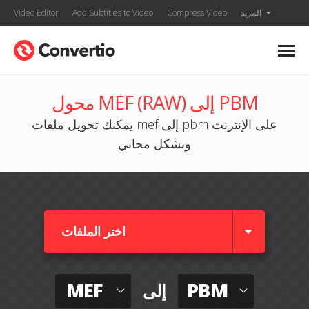
المزيد
Compress Video
Add Subtitles to Video
Video Editor
محول MEF (RAW) إلى PBM
يمكنك تحويل ملفات mef إلى pbm على الإنترنت
وبشكل مجاني
اختر الملفات
MEF
PBM
إلى