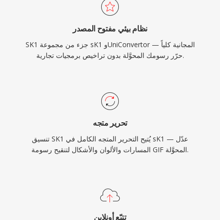
نظام بيئي مفتوح المصدر
SK1 جزء من مجموعة sK1 وUniConvertor المجانية كلياً —
حرّر رسومك المحوَّلة بدون تراخيص برمجيات تجارية.
تحرير متجه
تنسيق SK1 يُتيح التحرير المتجه الكامل في sK1 — عدّل
المسارات والألوان والأشكال لتنقيح رسومة GIF المحوَّلة.
تتبّع أونلاين