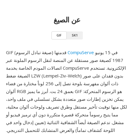
عن الصيغ
GIF
SK1
في 15 يونيو
CompuServe
GIF (صيغة تبادل الرسوم) قدمتها
1987 كصيغة صور مستقلة عن المنصة لنقل الرسوم الملونة عبر
اتصالات المودم الخاصة بخدمة CompuServe الإلكترونية. تستخدم
الصيغة ضغط LZW (Lempel-Ziv-Welch) بدون فقدان على صور
ذات ألوان مفهرسة بلوحة تصل إلى 256 لوناً مختارة من فضاء
ألوان RGB بعمق 24 بت. أبرز ما يميز GIF هو الرسوم المتحركة:
يمكن تخزين إطارات صور متعددة بشكل تسلسلي في ملف واحد،
لكل منها توقيت تأخير مستقل وطرق تصريف ولوحات ألوان محلية،
مما يتيح رسوماً متحركة قصيرة متكررة دون أي ترميز فيديو أو
مشغل. تدعم الصيغة أيضاً الشفافية الثنائية (تعيين إدخال واحد في
اللوحة كشفاف تماماً) والعرض المتشابك للتحميل التدريجي.