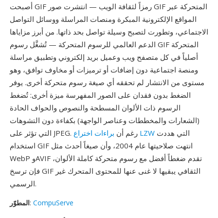
أصبحت GIF رمزاً لثقافة الويب — انتشرت صور GIF المتحركة عبر
المواقع الإلكترونية المبكرة ومنصات المراسلة ووسائل التواصل
الاجتماعي، وتطورت لتصبح وسيلة تواصل بحد ذاتها. من أبرز مزاياها
الدعم العالمي للرسوم المتحركة — تُشغَّل رسوم GIF المتحركة
أصلياً في كل متصفح ويب وعميل بريد إلكتروني وتطبيق مراسلة
ومنصة اجتماعية دون إضافات أو ترميزات أو مخاوف توافق، وهو
مستوى من الانتشار لم تحققه أي صيغة رسوم متحركة أخرى. يوفر
الضغط بدون فقدان على الصور المفهرسة ميزة أخرى: تُضغط
الرسوم ذات الألوان المسطحة والنصوص والحواف الحادة
(الشعارات والمخططات وعناصر الواجهة) بكفاءة دون التشوهات
التي هددت
براءات اختراع LZW
التي تؤثر على JPEG. رغم أن
استخدام GIF انتهت صلاحيتها عام 2004، وأن صيغاً أحدث مثل
WebP وAVIF تقدم ضغطاً أفضل مع رسوم متحركة كاملة الألوان،
فإن ترسخ GIF الثقافي يبقيها لا غنى عنها للمحتوى المتحرك غير
الرسمي.
CompuServe
:
المطوّر