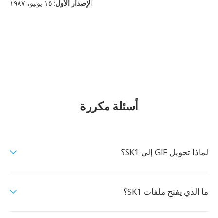
الإصدار الأول
: ١٥ يونيو، ١٩٨٧
أسئلة مكررة
لماذا تحويل GIF إلى SK1؟
ما الذي يفتح ملفات SK1؟