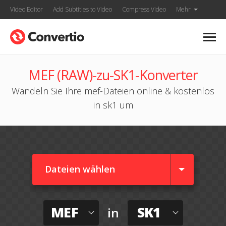
Video Editor
Add Subtitles to Video
Compress Video
Mehr
MEF (RAW)-zu-SK1-Konverter
Wandeln Sie Ihre mef-Dateien online & kostenlos
in sk1 um
Dateien wählen
MEF
SK1
in