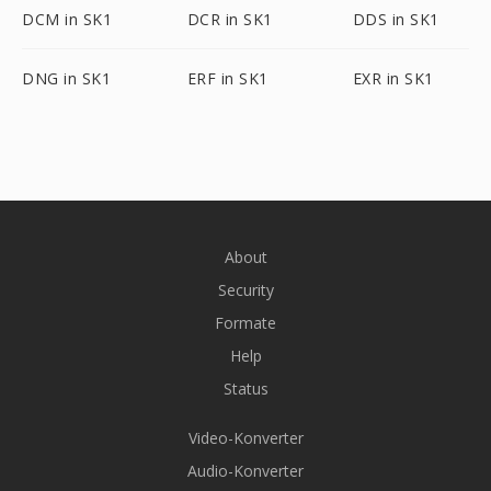
DCM in SK1
DCR in SK1
DDS in SK1
DNG in SK1
ERF in SK1
EXR in SK1
About
Security
Formate
Help
Status
Video-Konverter
Audio-Konverter