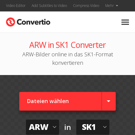
Video Editor
Add Subtitles to Video
Compress Video
Mehr
ARW in SK1 Converter
ARW-Bilder online in das SK1-Format
konvertieren
Dateien wählen
ARW
SK1
in