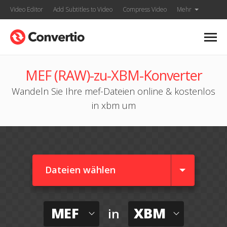
Video Editor
Add Subtitles to Video
Compress Video
Mehr
MEF (RAW)-zu-XBM-Konverter
Wandeln Sie Ihre mef-Dateien online & kostenlos
in xbm um
Dateien wählen
MEF
XBM
in